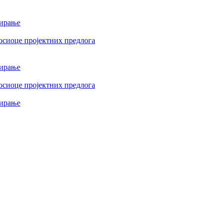
сирање
осиоце пројектних предлога
сирање
осиоце пројектних предлога
сирање