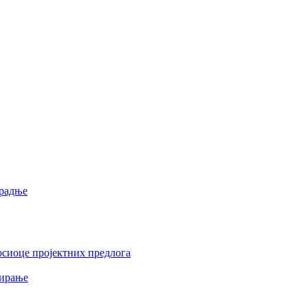
арадње
осиоце пројектних предлога
сирање