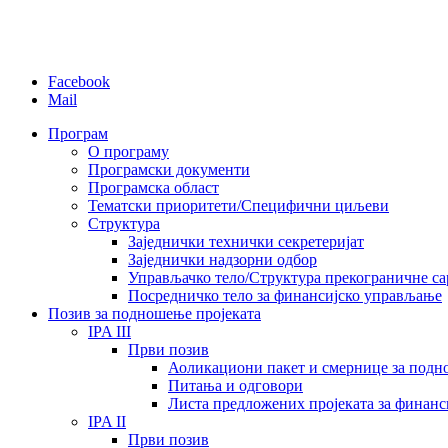
Facebook
Mail
Програм
О програму
Програмски документи
Програмска област
Тематски приоритети/Специфични циљеви
Структура
Заједнички технички секретеријат
Заједнички надзорни одбор
Управљачко тело/Структура прекограничне с
Посредничко тело за финансијско управљање
Позив за подношење пројеката
IPA III
Први позив
Аоликациони пакет и смернице за подн
Питања и одговори
Листа предложених пројеката за финан
IPA II
Први позив