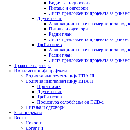
Водич за подносиоце
Питања и одговори
Листа предложених пројеката за финан
Други позив
Апликациони пакет и смернице за подн
Питања и одговори
Радни план
Листа предложених пројеката за финан
Трећи позив
Апликациони пакет и смернице за подн
Радни план
Листа предложених пројеката за финан
Тражење партнера
Имплементација пројеката
Водич за имплементацију ИПА III
Водич за имплементацију ИПА II
Први позив
Други позив
Трећи позив
Процедура ослобађања од ПДВ-а
Питања и одговори
База пројеката
Вести
Новости
Догађаји