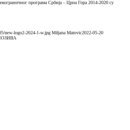
екограничног програма Србија – Црна Гора 2014-2020 су
/05/new-logo2-2024-1-w.jpg
Miljana Matovic
2022-05-20
ПОЗИВА