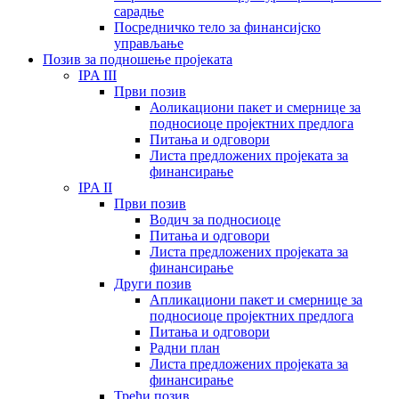
сарадње
Посредничко тело за финансијско
управљање
Позив за подношење пројеката
IPA III
Први позив
Аоликациони пакет и смернице за
подносиоце пројектних предлога
Питања и одговори
Листа предложених пројеката за
финансирање
IPA II
Први позив
Водич за подносиоце
Питања и одговори
Листа предложених пројеката за
финансирање
Други позив
Апликациони пакет и смернице за
подносиоце пројектних предлога
Питања и одговори
Радни план
Листа предложених пројеката за
финансирање
Трећи позив