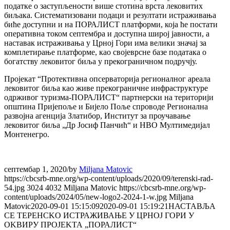
податке о заступљености више стотина врста лековитих
биљака. Систематизовани подаци и резултати истраживања
биће доступни и на ПОРАЛИСТ платформи, која ће постати
оперативна током септембра и доступна широј јавности, а
наставак истраживања у Црној Гори има велики значај за
комплетирање платформе, као својеврсне базе података о
богатству лековитог биља у прекограничном подручју.
Пројекат “Протективна опсерваторија регионалног ареала
лековитог биља као живе прекограничне инфраструктуре
одрживог туризма-ПОРАЛИСТ“ партнерски на територији
општина Пријепоље и Бијело Поље спроводе Регионална
развојна агенција Златибор, Институт за проучавање
лековитог биља „Др Јосиф Панчић“ и НВО Мултимедијал
Монтенегро.
септембар 1, 2020
/
by
Miljana Matovic
https://cbcsrb-mne.org/wp-content/uploads/2020/09/terenski-rad-
54.jpg
3024
4032
Miljana Matovic
https://cbcsrb-mne.org/wp-
content/uploads/2024/05/new-logo2-2024-1-w.jpg
Miljana
Matovic
2020-09-01 15:15:09
2020-09-01 15:19:21
НАСТАВЉА
СЕ ТЕРЕНСKО ИСТРАЖИВАЊЕ У ЦРНОЈ ГОРИ У
ОKВИРУ ПРОЈЕKТА „ПОРАЛИСТ“