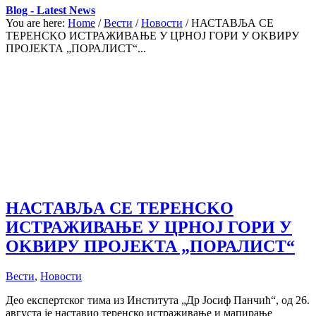
Blog - Latest News
You are here:
Home
/
Вести
/
Новости
/
НАСТАВЉА СЕ
ТЕРЕНСKО ИСТРАЖИВАЊЕ У ЦРНОЈ ГОРИ У ОKВИРУ
ПРОЈЕKТА „ПОРАЛИСТ“...
НАСТАВЉА СЕ ТЕРЕНСKО
ИСТРАЖИВАЊЕ У ЦРНОЈ ГОРИ У
ОKВИРУ ПРОЈЕKТА „ПОРАЛИСТ“
Вести
,
Новости
Део експертског тима из Института „Др Јосиф Панчић“, од 26.
августа је наставио теренско истраживање и мапирање