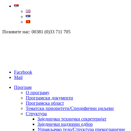
Позовите нас: 00381 (0)33 711 705
Facebook
Mail
Програм
О програму
Програмски документи
Програмска област
Тематски приоритети/Специфични циљеви
Структура
Заједнички технички секретеријат
Заједнички надзорни одбор
Управљачко тело/Структура прекограничне