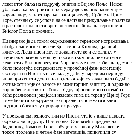
лековитог биља на подручју општине Бијело Поље. Након
ублажавања рестриктивних мера узрокованих пандемијом
корона вируса и отварања граница између Србије и Црне
Горе, стекли су се услови да се настави прикупљање података
о распрострањености врста лековитог биља на територији
Бијелог Поља и околине.
Планирано је да током седмодневног теренског истраживања
обиђу планинске пределе Бјеласице и Kомова, Ђаловића
клисуре, Љешнице и друге локалитете који се одликују
изузетном разноврсношћу и богатством биодиверзитета и
лековитих биљних ресурса. Упркос томе што је због пандемије
било немогуће истараживати у пролећној фази вегетације,
експерти из Института се надају да ће у наредном периоду
ипак прикупити довољно података који су значајни за будуће
активности које се односе на мониторинг, заштиту и одрживо
коришћење лековитог биља. У другој половини септембра
биће реализован још један излазак тима на терен у Црној Гори,
чиме ће бити заокружено мапирање и систематизовани
подаци о богатству природних ресурса.
У претходном периоду, тим из Института је у више наврата
боравио на подручју Пријепоља. Обилазећи пределе на
Јадовнику, Kаменој Гори, Јабуци и у кањону Милешевке
током пролећне и летње фазе вегетације, прикупили су