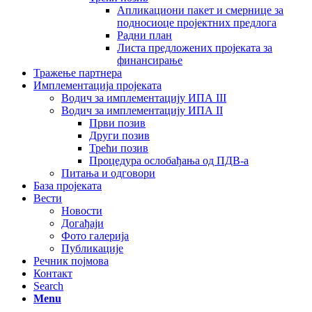
Апликациони пакет и смернице за
подносиоце пројектних предлога
Радни план
Листа предложених пројеката за
финансирање
Тражење партнера
Имплементација пројеката
Водич за имплементацију ИПА III
Водич за имплементацију ИПА II
Први позив
Други позив
Трећи позив
Процедура ослобађања од ПДВ-а
Питања и одговори
База пројеката
Вести
Новости
Догађаји
Фото галерија
Публикације
Речник појмова
Контакт
Search
Menu