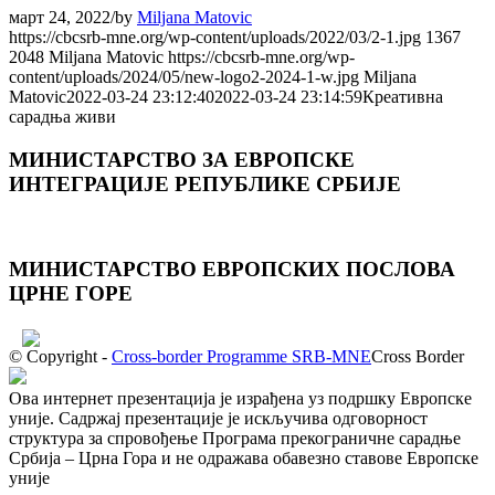
март 24, 2022
/
by
Miljana Matovic
https://cbcsrb-mne.org/wp-content/uploads/2022/03/2-1.jpg
1367
2048
Miljana Matovic
https://cbcsrb-mne.org/wp-
content/uploads/2024/05/new-logo2-2024-1-w.jpg
Miljana
Matovic
2022-03-24 23:12:40
2022-03-24 23:14:59
Креативна
сарадња живи
МИНИСТАРСТВО ЗА ЕВРОПСКЕ
ИНТЕГРАЦИЈЕ РЕПУБЛИКЕ СРБИЈЕ
МИНИСТАРСТВО ЕВРОПСКИХ ПОСЛОВА
ЦРНЕ ГОРE
© Copyright -
Cross-border Programme SRB-MNE
Cross Border
Ова интернет презентација је израђена уз подршку Европске
уније. Садржај презентације је искључива одговорност
структура за спровођење Програма прекограничне сарадње
Србија – Црна Гора и не одражава обавезно ставове Европске
уније