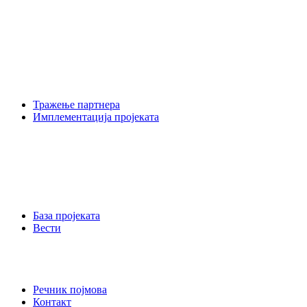
Тражење партнера
Имплементација пројеката
База пројеката
Вести
Речник појмова
Контакт