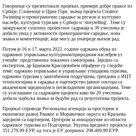
Говорнице су презентовале пројекат, примере добре праксе из
Србије, Словеније и Црне Горе, значај пројекта Creative
Twinning и прекограничне сарадње за регион и културно
наслеђе, културни туризам у Србији и ‘storytelling’. Теме су
заокружиле суштину пројектног садржаја и 39 учесника је
добило увид у активности прекограничне сарадње, нова
знања и компетенције, које могу да унапреде њихов рад.
Потом је 16 и 17. марта 2022. године одржана обука из
одрживог управљања културним/природним наслеђем уз
учешће представника локалних самоуправа. Заједно са
експертом, др Бранком Красојевићем обрађене су следеће
теме: одрживо управљање и управљање утицајима туризма,
одрживи туризам у заштићеним подручјима, трендови у ИЦТ
технологијама и сарадња и партнерство јавног сектора са
академском заједницом и (не)владиним организацијама. Теме
су усаглашане са садржајем пројекта како би 20 учесника
добило најбоља знања за будући рад са резултатима пројекта.
Пројекат спроводе Регионална агенција за просторни и
економски развој Рашког и Моравичког округа из Краљева
заједном са партнером, Центром за иницијативе из области
одрживог туризма из Подгорице. Укупна вредност пројекта је
351.279,99 ЕУР, од тога је ЕУ допринос 298.409,99 ЕУР.