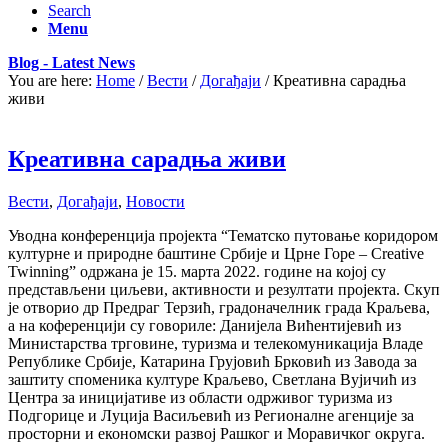
Search
Menu
Blog - Latest News
You are here:
Home
/
Вести
/
Догађаји
/
Креативна сарадња
живи
Креативна сарадња живи
Вести
,
Догађаји
,
Новости
Уводна конференција пројекта “Тематско путовање коридором
културне и природне баштине Србије и Црне Горе – Creative
Twinning” одржана је 15. марта 2022. године на којој су
представљени циљеви, активности и резултати пројекта. Скуп
је отворио др Предраг Терзић, градоначелник града Краљева,
а на коференцији су говориле: Данијела Вићентијевић из
Министарства трговине, туризма и телекомуникација Владе
Републике Србије, Катарина Грујовић Брковић из Завода за
заштиту споменика културе Краљево, Светлана Вујичић из
Центра за иницијативе из области одрживог туризма из
Подгорице и Луција Васиљевић из Регионалне агенције за
просторни и економски развој Рашког и Моравичког округа.