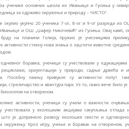
за ученике основних школа из Ивањице и Гусиња у оквиру
једница за одрживо окружење и природу – ЧИСТО“.
је окупио укупно 20 ученика 7-ог, 8-ог и 9-ог разреда из 
 Ивањице и ОШ „Џафер Никочевић“ из Гусиња. Овај камп, 
 брду на планини Голија, пружио је учесницима прилик
е активности стекну нова знања о заштити животне средин
родом.
одневног боравка, ученици су учествовали у едукацијама
 рециклажи, оријентацији у природи, садњи дрвећа и и
а. Посебну пажњу привукле су активности попут та
ји, стреличарство и авантура парк. Уз то, свако вече било ј
 биоскопом на отвореном.
нолике активности, ученици су учили о важности очувања
су учествовала у еколошким акцијама сакупљања отпада 
, што је допринело развоју еколошке свести и одговорно
 окружењу. Кроз игру, учење и боравак на отвореном, у