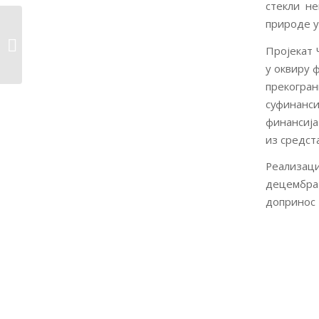
стекли не
природе у
Организован
тренинг за водиче и
Пројекат 
спасиоце...
у оквиру 
прекогр
суфинанс
финансија
из средста
Реализаци
децембра 
допринос 