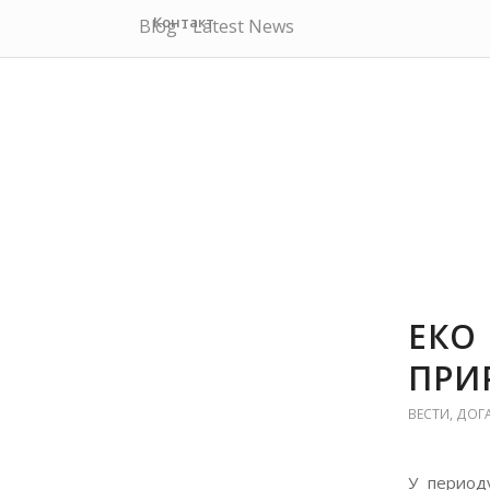
Контакт
Blog - Latest News
ЕКО
ПРИ
ВЕСТИ
,
ДОГ
У период