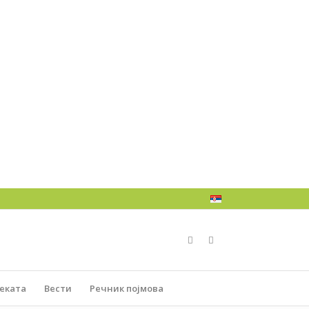
јеката
Вести
Речник појмова