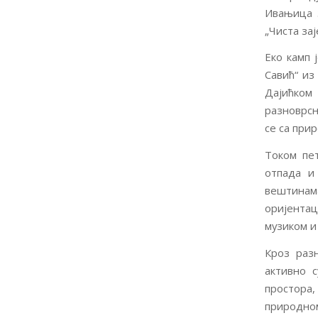
Ивањица 
„Чиста за
Еко камп 
Савић“ из
Дајићком
разноврсн
се са при
Током пет
отпада и
вештинам
оријентаци
музиком и
Кроз раз
активно 
простора
природном