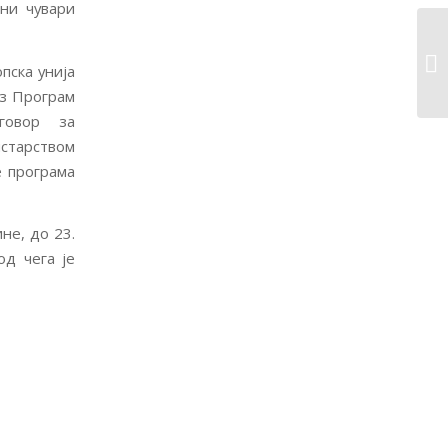
рни чувари
пска унија
оз Програм
говор за
старством
е програма
не, до 23.
од чега је