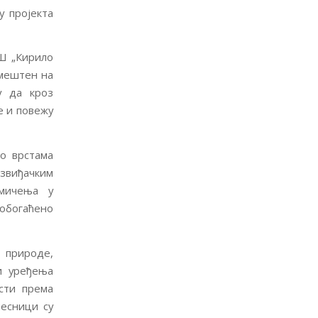
 пројекта
ОШ „Кирило
смештен на
у да кроз
е и повежу
 о врстама
звиђачким
кмичења у
е обогаћено
 природе,
и уређења
сти према
чесници су