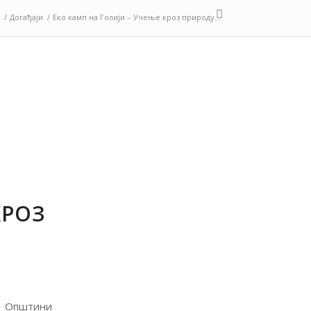
/
Догађаји
/
Еко камп на Голији – Учење кроз природу...
КРОЗ
у Општини