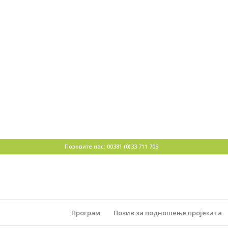
Позовите нас: 00381 (0)33 711 705
Програм
Позив за подношење пројеката