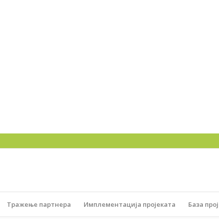
Тражење партнера
Имплементација пројеката
База про