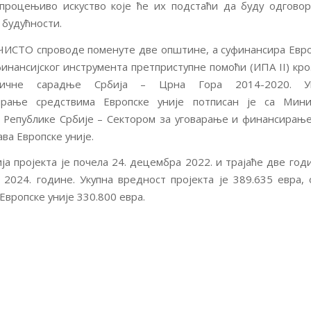
процењиво искуство које ће их подстаћи да буду одгово
 будућности.
ЧИСТО спроводе поменуте две општине, а суфинансира Евро
финансијског инструмента претприступне помоћи (ИПА II) кр
аничне сарадње Србија – Црна Гора 2014-2020. У
ирање средствима Европске уније потписан је са Мини
 Републике Србије – Сектором за уговарање и финансирањ
ва Европске уније.
ја пројекта је почела 24. децембра 2022. и трајаће две годи
2024. године. Укупна вредност пројекта је 389.635 евра, 
Европске уније 330.800 евра.