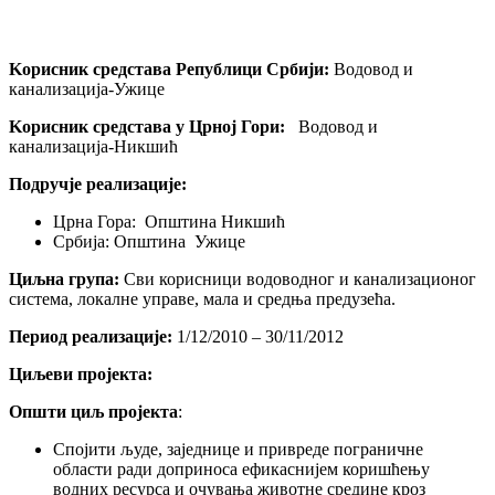
Kорисник средстава Републици Србији:
Водовод и
канализација-Ужице
Kорисник средстава у Црној Гори:
Водовод и
канализација-Никшић
Подручје реализације
:
Црна Гора: Општина Никшић
Србија: Општина Ужице
Циљна група:
Сви корисници водоводног и канализационог
система, локалне управе, мала и средња предузећа.
Период реализације
:
1/12/2010 – 30/11/2012
Циљеви
пројекта
:
Општи циљ пројекта
:
Спојити људе, заједнице и привреде пограничне
области ради доприноса ефикаснијем коришћењу
водних ресурса и очувања животне средине кроз