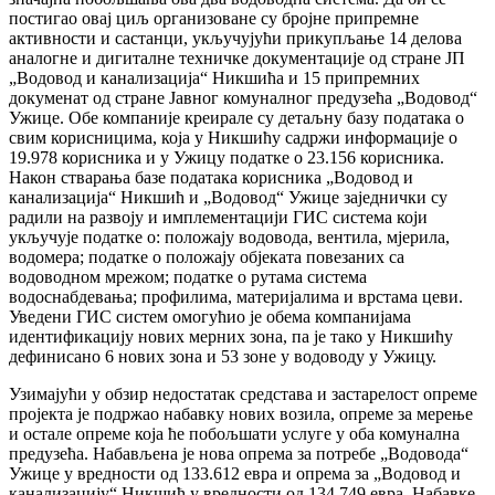
постигао овај циљ организоване су бројне припремне
активности и састанци, укључујући прикупљање 14 делова
аналогне и дигиталне техничке документације од стране ЈП
„Водовод и канализација“ Никшића и 15 припремних
докуменат од стране Јавног комуналног предузећа „Водовод“
Ужице. Обе компаније креирале су детаљну базу података о
свим корисницима, која у Никшићу садржи информације о
19.978 корисника и у Ужицу податке о 23.156 корисника.
Након стварања базе података корисника „Водовод и
канализација“ Никшић и „Водовод“ Ужице заједнички су
радили на развоју и имплементацији ГИС система који
укључује податке о: положају водовода, вентила, мјерила,
водомера; податке о положају објеката повезаних са
водоводном мрежом; податке о рутама система
водоснабдевања; профилима, материјалима и врстама цеви.
Уведени ГИС систем омогућио је обема компанијама
идентификацију нових мерних зона, па је тако у Никшићу
дефинисано 6 нових зона и 53 зоне у водоводу у Ужицу.
Узимајући у обзир недостатак средстава и застарелост опреме
пројекта је подржао набавку нових возила, опреме за мерење
и остале опреме која ће побољшати услуге у оба комунална
предузећа. Набављена је нова опрема за потребе „Водовода“
Ужице у вредности од 133.612 евра и опрема за „Водовод и
канализацију“ Никшић у вредности од 134.749 евра. Набавке