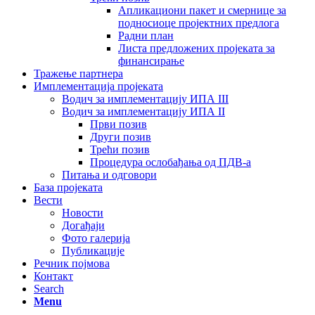
Апликациони пакет и смернице за
подносиоце пројектних предлога
Радни план
Листа предложених пројеката за
финансирање
Тражење партнера
Имплементација пројеката
Водич за имплементацију ИПА III
Водич за имплементацију ИПА II
Први позив
Други позив
Трећи позив
Процедура ослобађања од ПДВ-а
Питања и одговори
База пројеката
Вести
Новости
Догађаји
Фото галерија
Публикације
Речник појмова
Контакт
Search
Menu