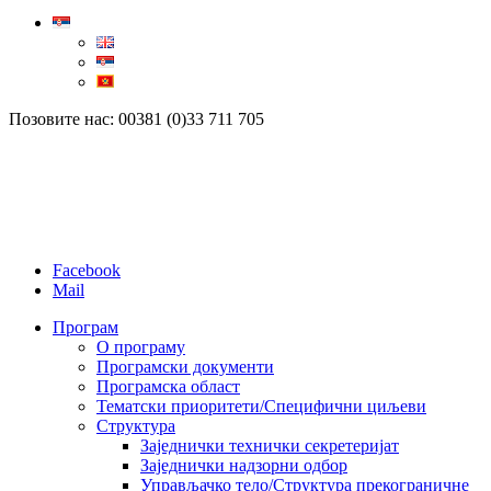
Позовите нас: 00381 (0)33 711 705
Facebook
Mail
Програм
О програму
Програмски документи
Програмска област
Тематски приоритети/Специфични циљеви
Структура
Заједнички технички секретеријат
Заједнички надзорни одбор
Управљачко тело/Структура прекограничне