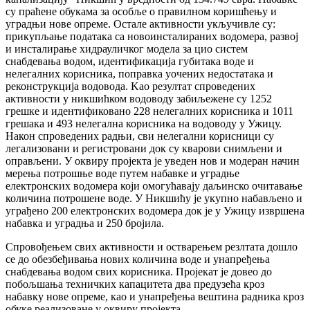
су праћене обукама за особље о правилном коришћењу и
уградњи нове опреме. Остале активности укључивле су:
прикупљање података са новоинсталираних водомера, развој
и инсталирање хидрауличког модела за цио систем
снабдевања водом, идентификација губитака воде и
нелегалних корисника, поправка уочених недостатака и
реконструкција водовода. Kао резултат спроведених
активности у никшићком водоводу забиљежене су 1252
грешке и идентификовано 228 нелегалних корисника и 1011
грешака и 493 нелегална корисника на водоводу у Ужицу.
Након спроведених радњи, сви нелегални корисници су
легализовани и регистровани док су кварови снимљени и
оправљени. У оквиру пројекта је уведен нов и модеран начин
мерења потрошње воде путем набавке и уградње
електронских водомера који омогућавају даљинско очитавање
количина потрошене воде. У Никшићу је укупно набављено и
уграђено 200 електронских водомера док је у Ужицу извршена
набавка и уградња и 250 бројила.
Спровођењем свих активности и остварењем резлтата дошло
се до обезбеђивања нових количина воде и унапређења
снабдевања водом свих корисника. Пројекат је довео до
побољшања техничких капацитета два предузећа кроз
набавку нове опреме, као и унапређења вештина радника кроз
обуке реализоване у оквиру пројекта.