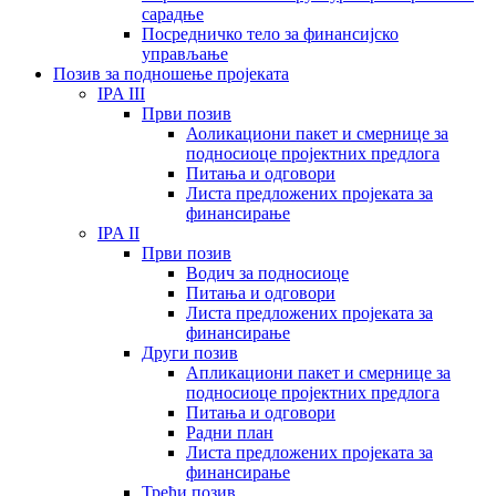
сарадње
Посредничко тело за финансијско
управљање
Позив за подношење пројеката
IPA III
Први позив
Аоликациони пакет и смернице за
подносиоце пројектних предлога
Питања и одговори
Листа предложених пројеката за
финансирање
IPA II
Први позив
Водич за подносиоце
Питања и одговори
Листа предложених пројеката за
финансирање
Други позив
Апликациони пакет и смернице за
подносиоце пројектних предлога
Питања и одговори
Радни план
Листа предложених пројеката за
финансирање
Трећи позив