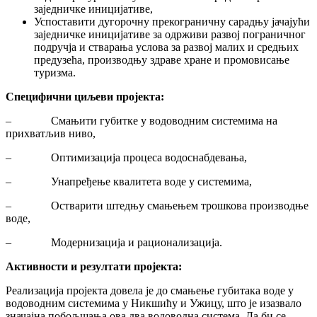
заједничке иницијативе,
Успоставити дугорочну прекограничну сарадњу јачајући
заједничке иницијативе за одрживи развој пограничног
подручја и стварања услова за развој малих и средњих
предузећа, производњу здраве хране и промовисање
туризма.
Специфични циљеви пројекта:
– Смањити губитке у водоводним системима на
прихватљив ниво,
– Оптимизација процеса водоснабдевања,
– Унапређење квалитета воде у системима,
– Остварити штедњу смањењем трошкова производње
воде,
– Модернизација и рационализација.
Активности и резултати пројекта:
Реализација пројекта довела је до смањење губитака воде у
водоводним системима у Никшићу и Ужицу, што је изазвало
значајна побољшања ова два водоводна система. Да би се