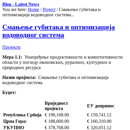
Blog - Latest News
You are here:
Home
/
Project
/
Смањење губитака и
оптимизација водоводног система...
Смањење губитака и оптимизација
водоводног система
Пројекти
Мера 1.1:
Унапређење продуктивности и компетитивности
области у погледу економских, руралних, културних и
природних ресурса
Назив пројекта:
Смањење губитака и оптимизација
водоводног система
Буџет:
Вриједност
EУ допринос
пројекта
Република Србија
€ 190,168.00
€ 159,741.12
Црна Гора:
€ 188,600.00
€ 160,310.00
УКУПНО
€ 378,768.00
€ 320,051.12