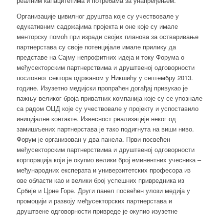
реалним капацитетима и потребама за унапређењем.
Организације цивилног друштва које су учествовале у
едукативним садржајима пројекта и оне које су имале
менторску помоћ при изради својих планова за остваривање
партнерстава су своје потенцијале имале прилику да
представе на Сајму непрофитних идеја и току Форума о
међусекторским партнерствима и друштвеној одговорности
пословног сектора одржаном у Никшићу у септембру 2013.
године. Изузетно медијски пропраћен догађај привукао је
пажњу великог броја приватних компанија које су се упознале
са радом ОЦД које су учествовале у пројекту и успоставило
иницијалне контакте. Извесност реализације неког од
замишљених партнерстава је тако подигнута на виши ниво.
Форум је организован у два панела. Први посвећен
међусекторским партнерствима и друштвеној одговорности
корпорација који је окупио велики број еминентних учесника –
међународних експерата и универзитетских професора из
ове области као и велики број успешних привредника из
Србије и Црне Горе. Други панел посвећен улози медија у
промоцији и развоју међусекторских партнерстава и
друштвене одговорности привреде је окупио изузетне