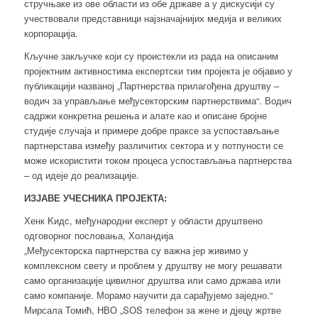
стручњаке из ове области из обе државе а у дискусији су
учествовали представници најзначајнијих медија и великих
корпорација.
Кључне закључке који су проистекли из рада на описаним
пројектним активностима експертски тим пројекта је објавио у
публикацији названој „Партнерства прилагођена друштву –
водич за управљање међусекторским партнерствима“. Водич
садржи конкретна решења и алате као и описане бројне
студије случаја и примере добре праксе за успостављање
партнерстава између различитих сектора и у потпуности се
може искористити током процеса успостављања партнерства
– од идеје до реализације.
ИЗЈАВЕ УЧЕСНИКА ПРОЈЕКТА:
Хенк Kидс, међународни експерт у области друштвено
одговорног пословања, Холандија
„Међусекторска партнерства су важна јер живимо у
комплексном свету и проблем у друштву не могу решавати
само организације цивилног друштва или само држава или
само компаније. Морамо научити да сарађујемо заједно.“
Мирсала Томић, НВО „SOS телефон за жене и дјецу жртве