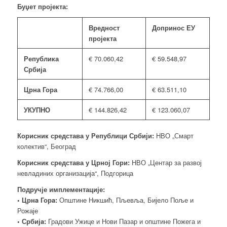
Буџет пројекта:
Вредност
Допринос ЕУ
пројекта
Република
€ 70.060,42
€ 59.548,97
Србија
Црна Гора
€ 74.766,00
€ 63.511,10
УКУПНО
€ 144.826,42
€ 123.060,07
Корисник средстава у Републици Србији:
НВО „Смарт
колектив“, Београд
Корисник средстава у Црној Гори:
НВО „Центар за развој
невладиних организација“, Подгорица
Подручје имплементације:
• Црнa Горa:
Општине Никшић, Пљевља, Бијело Поље и
Рожаје
• Србијa:
Градови Ужице и Нови Пазар и општине Пожега и