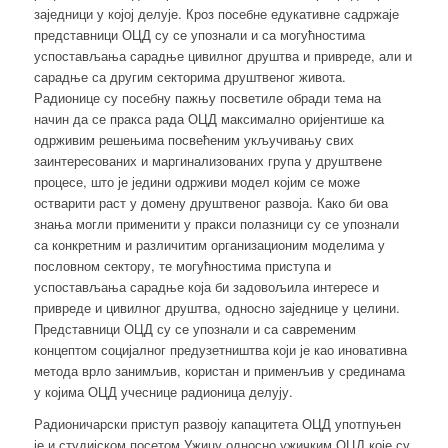
заједници у којој делује. Кроз посебне едукативне садржаје
представници ОЦД су се упознали и са могућностима
успостављања сарадње цивилног друштва и привреде, али и
сарадње са другим секторима друштвеног живота.
Радионице су посебну пажњу посветиле обради тема на
начин да се пракса рада ОЦД максимално оријентише ка
одрживим решењима посвећеним укључивању свих
заинтересованих и маргинализованих група у друштвене
процесе, што је једини одрживи модел којим се може
остварити раст у домену друштвеног развоја. Како би ова
знања могли применити у пракси полазници су се упознали
са конкретним и различитим организационим моделима у
пословном сектору, те могућностима приступа и
успостављања сарадње која би задовољила интересе и
привреде и цивилног друштва, односно заједнице у целини.
Представници ОЦД су се упознали и са савременим
концептом социјалног предузетништва који је као иновативна
метода врло занимљив, користан и применљив у срединама
у којима ОЦД учеснице радионица делују.
Радионичарски приступ развоју капацитета ОЦД употпуњен
је и студијском посетом Ужицу односно ужичким ОЦД које су