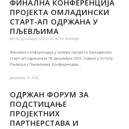
ФИНАЛНА КОНФЕРЕНЦИЈА
ПРОЈЕКТА ОМЛАДИНСКИ
СТАРТ-AП ОДРЖАНА У
ПЉЕВЉИМА
ВЕСТИ
,
ДОГАЂАЈИ
,
НОВОСТИ
,
ФОТО ГАЛЕРИЈА
Финална конференција у оквиру пројекта Омладински
старт-aп одржана је 18. децембра 2025. године у Хотелу
Пљевља у Пљевљима. Конференцији…
децембар 19, 2025
ОДРЖАН ФОРУМ ЗА
ПОДСТИЦАЊЕ
ПРОЈЕКТНИХ
ПАРТНЕРСТАВА И