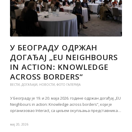
У БЕОГРАДУ ОДРЖАН
ДОГАЂАЈ „EU NEIGHBOURS
IN ACTION: KNOWLEDGE
ACROSS BORDERS“
ВЕСТИ
,
ДОГАЂАЈИ
,
НОВОСТИ
,
ФОТО ГАЛЕРИЈА
У Београду је 19. и 20. маја 2026. године одржан догађај „EU
Neighbours in action: Knowledge across borders“, који је
организовао Interact, са циљем окупљања представника…
мај 20, 2026