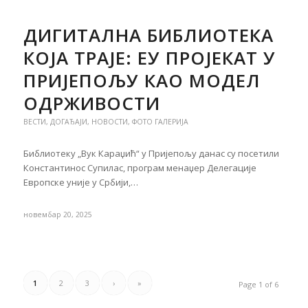
ДИГИТАЛНА БИБЛИОТЕКА
КОЈА ТРАЈЕ: ЕУ ПРОЈЕКАТ У
ПРИЈЕПОЉУ КАО МОДЕЛ
ОДРЖИВОСТИ
ВЕСТИ
,
ДОГАЂАЈИ
,
НОВОСТИ
,
ФОТО ГАЛЕРИЈА
Библиотеку „Вук Караџић“ у Пријепољу данас су посетили
Константинос Супилас, програм менаџер Делегације
Европске уније у Србији,…
новембар 20, 2025
1
2
3
›
»
Page 1 of 6