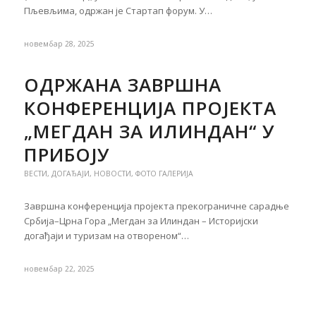
Пљевљима, одржан је Стартап форум. У…
новембар 28, 2025
ОДРЖАНА ЗАВРШНА
КОНФЕРЕНЦИЈА ПРОЈЕКТА
„МЕГДАН ЗА ИЛИНДАН“ У
ПРИБОЈУ
ВЕСТИ
,
ДОГАЂАЈИ
,
НОВОСТИ
,
ФОТО ГАЛЕРИЈА
Завршна конференција пројекта прекограничне сарадње
Србија–Црна Гора „Мегдан за Илиндан – Историјски
догађаји и туризам на отвореном“…
новембар 22, 2025