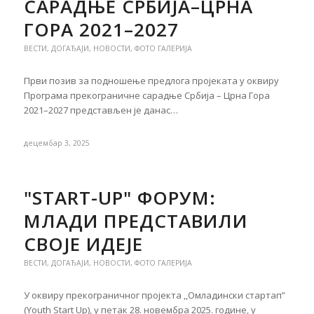
САРАДЊЕ СРБИЈА–ЦРНА
ГОРА 2021–2027
ВЕСТИ
,
ДОГАЂАЈИ
,
НОВОСТИ
,
ФОТО ГАЛЕРИЈА
Први позив за подношење предлога пројеката у оквиру
Програма прекограничне сарадње Србија – Црна Гора
2021–2027 представљен је данас…
децембар 3, 2025
"START-UP" ФОРУМ:
МЛАДИ ПРЕДСТАВИЛИ
СВОЈЕ ИДЕЈЕ
ВЕСТИ
,
ДОГАЂАЈИ
,
НОВОСТИ
,
ФОТО ГАЛЕРИЈА
У оквиру прекограничног пројекта ,,Омладински стартап”
(Youth Start Up), у петак 28. новембра 2025. године, у