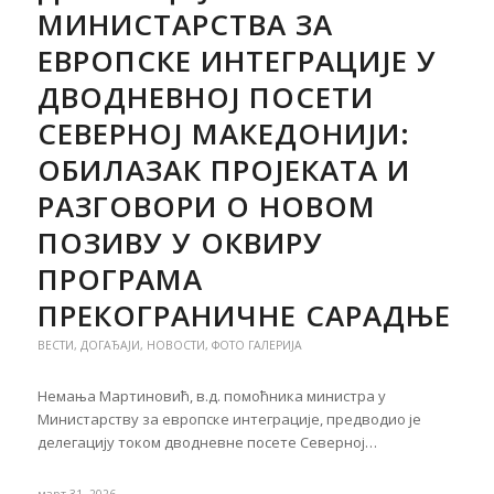
МИНИСТАРСТВА ЗА
ЕВРОПСКЕ ИНТЕГРАЦИЈЕ У
ДВОДНЕВНОЈ ПОСЕТИ
СЕВЕРНОЈ МАКЕДОНИЈИ:
ОБИЛАЗАК ПРОЈЕКАТА И
РАЗГОВОРИ О НОВОМ
ПОЗИВУ У ОКВИРУ
ПРОГРАМА
ПРЕКОГРАНИЧНЕ САРАДЊЕ
ВЕСТИ
,
ДОГАЂАЈИ
,
НОВОСТИ
,
ФОТО ГАЛЕРИЈА
Немања Мартиновић, в.д. помоћника министра у
Министарству за европске интеграције, предводио је
делегацију током дводневне посете Северној…
март 31, 2026