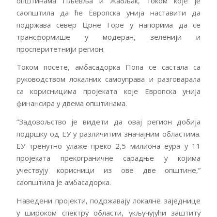
општинама Пљевља и Жабљак, током које је
саопштила да ће Европска унија наставити да
подржава север Црне Горе у напорима да се
трансформише у модеран, зеленији и
просперитетнији регион.
Током посете, амбасадорка Попа се састала са
руководством локалних самоуправа и разговарала
са корисницима пројеката које Европска унија
финансира у двема општинама.
“Задовољство је видети да овај регион добија
подршку од ЕУ у различитим значајним областима.
ЕУ тренутно улаже преко 2,5 милиона еура у 11
пројеката прекограничне сарадње у којима
учествују корисници из ове две општине,”
саопштила је амбасадорка.
Наведени пројекти, подржавају локалне заједнице
у широком спектру области, укључујући заштиту