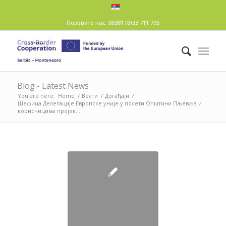
Позовите нас: 00381 (0)33 711 705
Blog - Latest News
You are here:
Home
/
Вести
/
Догађаји
/
Шефица Делегације Европске уније у посети Општини Пљевља и
корисницима пројек...