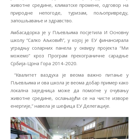
животне средине, климатске промене, одговор на
природне непогоде, туризам, пољопривреду,
запошљавање и здравство.
Амбасадорка је у Пљевљима посјетила И Основну
школу “Салко Аљковић”, у којој је ЕУ финансирала
уградњу соларних панела у оквиру пројекта “Ми
можемо” кроз Програм прекограничне сарадње
Србија-Црна Гора 2014-2020.
“Квалитет ваздуха је веома важно питање у
Пљевљима и ова школа је веома добар пример како
локална заједница може да помогне у очувању
животне средине, ослањајући се на чисте изворе
енергије,” навела је шефица ЕУ Делегације.