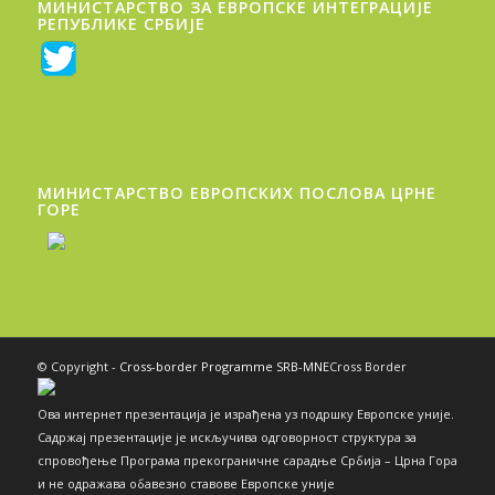
МИНИСТАРСТВО ЗА ЕВРОПСКЕ ИНТЕГРАЦИЈЕ
РЕПУБЛИКЕ СРБИЈЕ
МИНИСТАРСТВО ЕВРОПСКИХ ПОСЛОВА ЦРНЕ
ГОРE
© Copyright -
Cross-border Programme SRB-MNE
Cross Border
Ова интернет презентација је израђена уз подршку Европске уније.
Садржај презентације је искључива одговорност структура за
спровођење Програма прекограничне сарадње Србија – Црна Гора
и не одражава обавезно ставове Европске уније