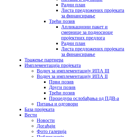
Радни план
Листа предложених пројеката
за финансирање
Трећи позив
Апликациони пакет и
смернице за подносиоце
пројектних предлога
Радни план
Листа предложених пројеката
за финансирање
Тражење партнера
Имплементација пројеката
Водич за имплементацију ИПА III
Водич за имплементацију ИПА II
Први позив
Други позив
Трећи позив
Процедура ослобађања од ПДВ-а
Питања и одговори
База пројеката
Вести
Новости
Догађаји
Фото галерија
Публикације