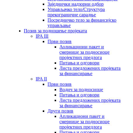
Заједнички надзорни одбор
Управљачко тело/Структура
прекограничне сарадње
Посредничко тело за финансијско
управљање
Позив за подношење пројеката
IPA III
Први позив
Аоликациони пакет и
смернице за подносиоце
пројектних предлога
Питања и одговори
Листа предложених пројеката
за финансирање
IPA II
Први позив
Водич за подносиоце
Питања и одговори
Листа предложених пројеката
за финансирање
Други позив
Апликациони пакет и
смернице за подносиоце
пројектних предлога
Питања и одговори