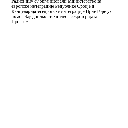
Радионицу су организовали Министарство за
европске интеграције Републике Србије и
Канцеларија за европске интеграције Црне Горе уз
помоћ Заједничког техничког секретеријата
Програма.