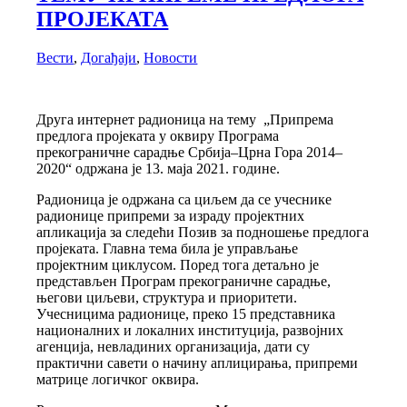
ПРОЈЕКАТА
Вести
,
Догађаји
,
Новости
Друга интернет радионица на тему „Припрема
предлога пројеката у оквиру Програма
прекограничне сарадње Србија–Црна Гора 2014–
2020“ одржана је 13. маја 2021. године.
Радионица је одржана са циљем да се учеснике
радионице припреми за израду пројектних
апликација за следећи Позив за подношење предлога
пројеката. Главна тема била је управљање
пројектним циклусом. Поред тога детаљно је
представљен Програм прекограничне сарадње,
његови циљеви, структура и приоритети.
Учесницима радионице, преко 15 представника
националних и локалних институција, развојних
агенција, невладиних организација, дати су
практични савети о начину аплицирања, припреми
матрице логичког оквира.