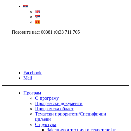
Позовите нас: 00381 (0)33 711 705
Facebook
Mail
Програм
О програму
Програмски документи
Програмска област
Тематски приоритети/Специфични
циљеви
Структура
Заједнички технички секретеријат