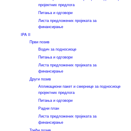
пројектних предлога
Питања и одговори
Листа предложених пројеката за
финансирање
IPA II
Први позив
Водич за подносиоце
Питања и одговори
Листа предложених пројеката за
финансирање
Други позив
Апликациони пакет и смернице за подносиоце
пројектних предлога
Питања и одговори
Радни план
Листа предложених пројеката за
финансирање
Трећи позив