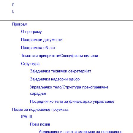
Програм
О програму
Програмски документи
Програмска област
Тематски приоритети/Специфични циљеви
Структура
Заједнички технички секретеријат
Заједнички надзорни одбор
Управљачко тело/Структура прекограничне
сарадње
Посредничко тело за финансијско управљање
Позив за подношење пројеката
IPA III
Први позив
Аоликациони пакет и смернице за подносиоце