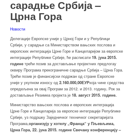
сарадње Србија –
Црна Гора
Новости
Делегације Европске уније у Црној Гори и у Републици
Србији, у сарадњи са Министарством вањских послова и
европских интеграција Црне Горе и Канцеларијом за европске
интеграције Републике Србије, ће расписати
19. јуна
2015.
године
трећи позив за достављање пројектних предлогау
оквиру Програма прекограничне сарадње Србија – Црна Гора.
Трећи позив је финансијски подржан од стране Европске
уније у укупном износу од
2
.
160
.
000
,
00
ЕУР
која чине средства
опредељена за овај Програм за 2012. и 2013. годину
.
Рок за
достављање Резимеа пројекта је
18. август
2015. године.
Министарство вањских послова и европских интеграција
Црне Горе и Канцеларија за европске интеграције Републике
Србије, уз подршку Заједничког техничког секретаријата
Програма,
организују
у хотелу „Франца“ у Пљевљима,
Црна Гора, 22. јуна 2015. године С
вечану конференцију
–