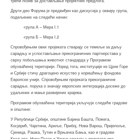
трећи позив за достављање пројектних предлога.
Други дeо Форума је предвиђен као дискусија у оквиру група,
подељених на следећи начин:
-група А – Мера I.1
-група Б – Мера I.2
Спровођењем ових пројеката стварају се темељи за даљу
сарадњу и успостављање прекограничних партнерстава у
сврху побољшања животног стандарда у Програмом
обухваћеној територији. Поред тога, институције из Црне Горе
и Србије стичу драгоцено искуство у коришћењу фондова
Европске уније. Спровођењем пројеката прекограничне
сарадње, порука о значају европских интеграција досеже до
удаљених и мање развијених крајева.
Програмом обухваћена територија укључује следеће градове
и општине:
У Републици Србији, општине Бајина Башта, Пожега,
Косјерић, Чајетина, Ариље, Прибој, Нова Варош, Пријепоље,
Сјеница, Рашка, Тутин и Врњачка Бања, као и градови
Краљево, Нови Пазар и Ужице спадају у прихватљиво