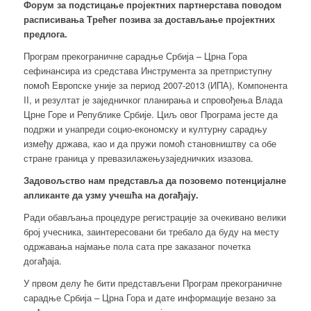
Форум за подстицање пројектних партнерстава
поводом
расписив
ања
Трећег
позива за достављање
пројектних
предлога.
Програм прекограничне сарадње Србија – Црна Гора
сефинансира из средстава Инструмента за претприступну
помоћ Европске уније за период 2007-2013 (ИПА), Компонента
II, и резултат је заједничког планирања и спровођења Влада
Црне Горе и Републике Србије. Циљ овог Програма јесте да
подржи и унапреди социо-економску и културну сарадњу
између држава, као и да пружи помоћ становништву са обе
стране граница у превазилажењузаједничких изазова.
Задовољство нам представља да позовемо потенцијалне
апликанте да узму учешћа на догађају.
Ради обављања процедуре регистрације за очекивано велики
број учесника, заинтересовани би требало да буду на месту
одржавања најмање пола сата пре заказаног почетка
догађаја.
У првом делу ће бити представљени Програм прекограничне
сарадње Србија – Црна Гора и дате информације везано за