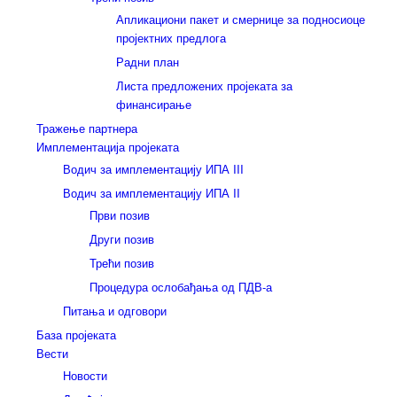
Апликациони пакет и смернице за подносиоце
пројектних предлога
Радни план
Листа предложених пројеката за
финансирање
Тражење партнера
Имплементација пројеката
Водич за имплементацију ИПА III
Водич за имплементацију ИПА II
Први позив
Други позив
Трећи позив
Процедура ослобађања од ПДВ-а
Питања и одговори
База пројеката
Вести
Новости