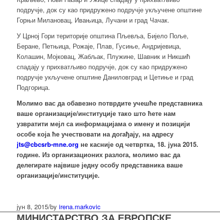
подручје, док су као придружено подручје укључене општине
Горњи Милановац, Ивањица, Лучани и град Чачак.
У Црној Гори територије општина Пљевља, Бијело Поље,
Беране, Петњица, Рожаје, Плав, Гусиње, Андријевица,
Колашин, Мојковац, Жабљак, Плужине, Шавник и Никшић
спадају у прихватљиво подручје, док су као придружено
подручје укључене општине Даниловград и Цетиње и град
Подгорица.
Молимо вас да обавезно потврдите учешће представника
ваше организације/институције тако што ћете нам
узвратити мејл са информацијама о имену и позицији
особе која ће учествовати на догађају, на адресу
jts@cbcsrb-mne.org
не касније од четвртка, 18. јуна 2015.
године. Из организационих разлога, молимо вас да
делегирате највише једну особу представника ваше
организације/институције.
јун 8, 2015
/
by
irena.markovic
МИНИСТАРСТВО ЗА ЕВРОПСКЕ