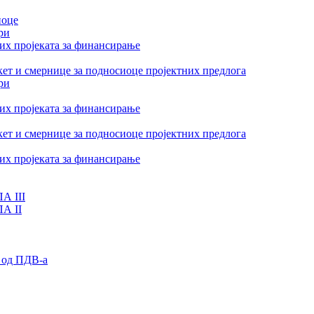
иоце
ри
их пројеката за финансирање
ет и смернице за подносиоце пројектних предлога
ри
их пројеката за финансирање
ет и смернице за подносиоце пројектних предлога
их пројеката за финансирање
А III
ПА II
 од ПДВ-а