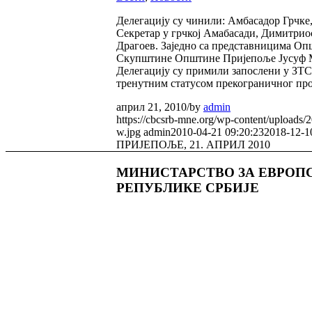
Делегацију су чинили: Амбасадор Грчке
Секретар у грчкој Амабасади, Димитрио
Драгоев. Заједно са представницима О
Скупштине Општине Пријепоље Јусуф Му
Делегацију су примили запослени у ЗТС
тренутним статусом прекограничног про
април 21, 2010
/
by
admin
https://cbcsrb-mne.org/wp-content/uploads
w.jpg
admin
2010-04-21 09:20:23
2018-12-1
ПРИЈЕПОЉЕ, 21. АПРИЛ 2010
МИНИСТАРСТВО ЗА ЕВРОП
РЕПУБЛИКЕ СРБИЈЕ