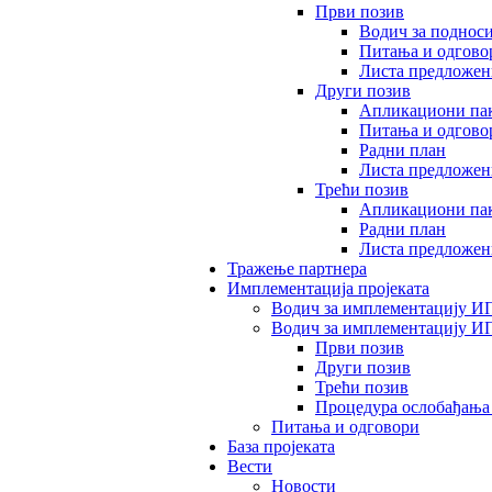
Први позив
Водич за поднос
Питања и одгово
Листа предложен
Други позив
Апликациони пак
Питања и одгово
Радни план
Листа предложен
Трећи позив
Апликациони пак
Радни план
Листа предложен
Тражење партнера
Имплементација пројеката
Водич за имплементацију ИП
Водич за имплементацију И
Први позив
Други позив
Трећи позив
Процедура ослобађања
Питања и одговори
База пројеката
Вести
Новости