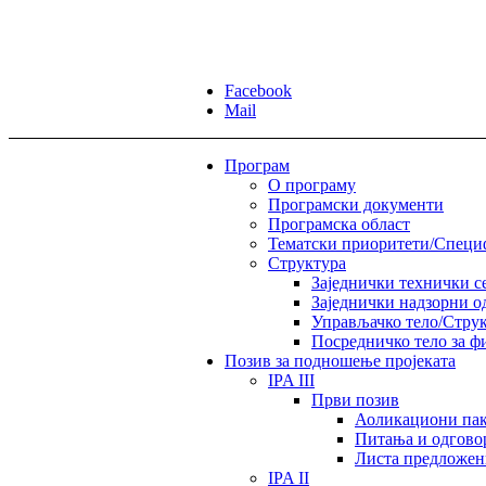
Facebook
Mail
Програм
О програму
Програмски документи
Програмска област
Тематски приоритети/Спец
Структура
Заједнички технички с
Заједнички надзорни о
Управљачко тело/Струк
Посредничко тело за ф
Позив за подношење пројеката
IPA III
Први позив
Аоликациони пак
Питања и одгово
Листа предложен
IPA II