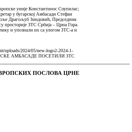
вропске уније Константинос Соупилас;
ретар у бугарској Амбасади Стефан
поље Драгољуб Зиндовић, Председник
 просторије ЗТС Србија – Црна Гора.
лику и упознали их са улогом ЗТС-а и
ent/uploads/2024/05/new-logo2-2024-1-
АРСКЕ АМБАСАДЕ ПОСЕТИЛИ ЗТС
ВРОПСКИХ ПОСЛОВА ЦРНЕ