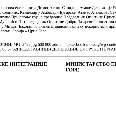
, његова екселенција Димостхенис Стоидис; Аташе Делегације Е
с Селинис; Канцелар у Амбасади Бугарске, Атанас Атанасов; Сек
пштине Пријепоље које је предводио Председник Општине Прие
шкић и Потрпедседник Општине Добро Лазаревић, посетили су
-у Митхат Баховић и Тијана Дидановић који су искористили при
грама Србија – Црна Гора.
/2010/04/IMG_2422.jpg
600
800
admin
https://cbcsrb-mne.org/wp-cont
0 08:57:52
ПРЕДСТАВНИЦИ ДЕЛЕГАЦИЈЕ ЕУ, ГРЧКЕ И БУГ
СКЕ ИНТЕГРАЦИЈЕ
МИНИСТАРСТВО Е
ГОРE