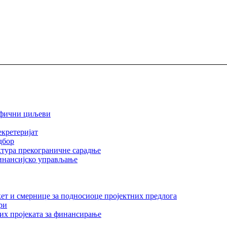
ифични циљеви
екретеријат
дбор
тура прекограничне сарадње
инансијско управљање
ет и смернице за подносиоце пројектних предлога
ри
их пројеката за финансирање