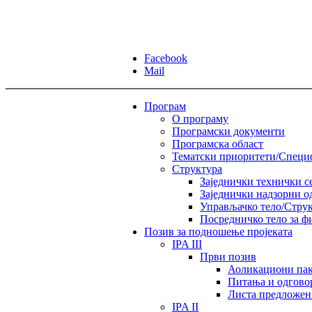
Facebook
Mail
Програм
О програму
Програмски документи
Програмска област
Тематски приоритети/Спец
Структура
Заједнички технички с
Заједнички надзорни о
Управљачко тело/Струк
Посредничко тело за ф
Позив за подношење пројеката
IPA III
Први позив
Аоликациони пак
Питања и одгово
Листа предложен
IPA II