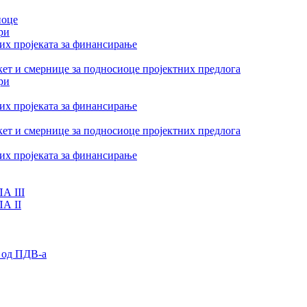
иоце
ри
их пројеката за финансирање
ет и смернице за подносиоце пројектних предлога
ри
их пројеката за финансирање
ет и смернице за подносиоце пројектних предлога
их пројеката за финансирање
А III
ПА II
 од ПДВ-а