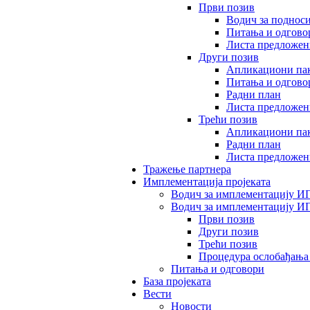
Први позив
Водич за поднос
Питања и одгово
Листа предложен
Други позив
Апликациони пак
Питања и одгово
Радни план
Листа предложен
Трећи позив
Апликациони пак
Радни план
Листа предложен
Тражење партнера
Имплементација пројеката
Водич за имплементацију ИП
Водич за имплементацију И
Први позив
Други позив
Трећи позив
Процедура ослобађања
Питања и одговори
База пројеката
Вести
Новости