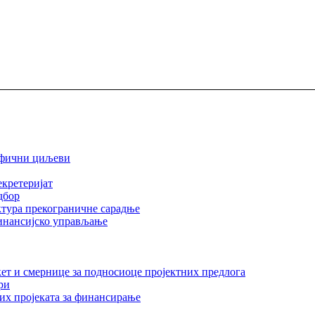
ифични циљеви
екретеријат
дбор
тура прекограничне сарадње
инансијско управљање
ет и смернице за подносиоце пројектних предлога
ри
их пројеката за финансирање