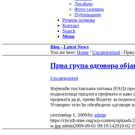
Догађаји
Фото галерија
Публикације
Речник појмова
Контакт
Search
Menu
Blog - Latest News
You are here:
Home
/
Uncategorized
/
Прва 
Прва група одговора обј
Uncategorized
Најчешће постављана питања (FAQ) прогр
подносилаца предлога пројеката и како 
пројеката да је, према Водичу за поднос
Уговорно тело ће обезбедити одговоре н
септембар 1, 2009
/
by
admin
https://cbcsrb-mne.org/wp-content/uploads
w.jpg
admin
2009-09-01 09:19:14
2019-02-1