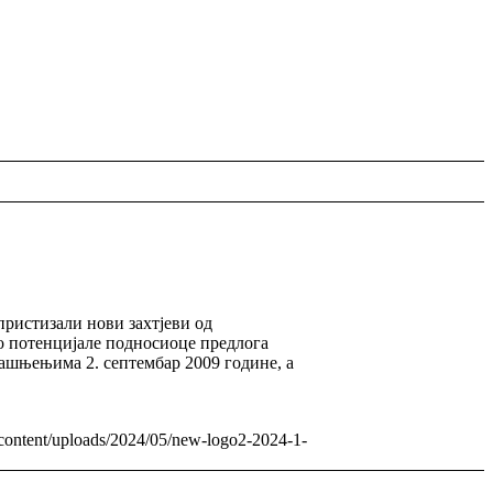
пристизали нови захтјеви од
мо потенцијале подносиоце предлога
зјашњењима 2. септембар 2009 године, а
-content/uploads/2024/05/new-logo2-2024-1-