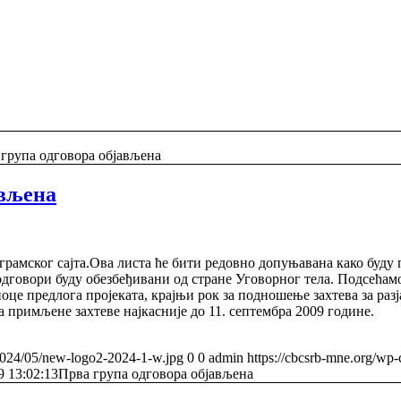
група одговора објављена
ављена
амског сајта.Ова листа ће бити редовно допуњавана како буду 
одговори буду обезбеђивани од стране Уговорног тела. Подсећа
иоце предлога пројеката, крајњи рок за подношење захтева за ра
а примљене захтеве најкасније до 11. септембра 2009 године.
/2024/05/new-logo2-2024-1-w.jpg
0
0
admin
https://cbcsrb-mne.org/wp
9 13:02:13
Прва група одговора објављена