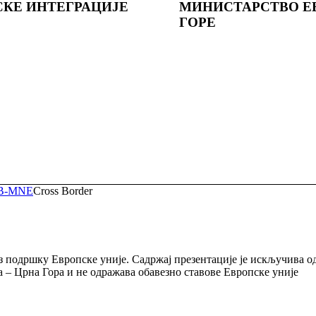
СКЕ ИНТЕГРАЦИЈЕ
МИНИСТАРСТВО Е
ГОРE
RB-MNE
Cross Border
уз подршку Европске уније. Садржај презентације је искључива 
 – Црна Гора и не одражава обавезно ставове Европске уније