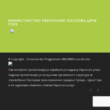
МИНИСТАРСТВО ЕВРОПСКИХ ПОСЛОВА ЦРНЕ
ГОРE
© Copyright -
Cross-border Programme SRB-MNE
Cross Border
Ова интернет презентација је израђена уз подршку Европске уније.
Садржај презентације је искључива одговорност структура за
спровођење Програма прекограничне сарадње Србија – Црна Гора
и не одражава обавезно ставове Европске уније