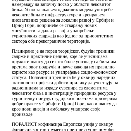
намеравају да започну посао у области лековитог
биља. Успостављањем одрживих модела употребе
лековите биљне инфраструктуре и креирањем
иновативних решења за локални развој у Србији и
Црној Гори, допринеће се стварању нових
могућности за даљи развој и унапређење
туристичких садржаја као једног од приоритетних
сектора обе прекограничне територије.
Планирано је да поред теоријског, будући тренинзи
садрже и практичне целине, које ће учесницама
пружити шансу да се што боље упознају са биљним
врстама овог подручја и науче како да их правилно
користе као ресурс за унапређење социо-економског
статуса. Полазници тренинга ће у оквиру наредних
активности пројекта добити прилику да учествују на
радионицама за израду сувенира са елементима
лековитог биља и интеграцију природних ресурса у
туристичку понуду, студијским посетама примерима
добре праксе у Србији и Црној Гори, као и шансу да
кроз нови дизајн и амбалажу унапреде своје
производе.
ПОРАЛИСТ кофинасира Европска унија у оквиру
финансијског инструмента претприступне помоћи