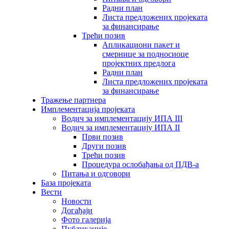
Радни план
Листа предложених пројеката
за финансирање
Трећи позив
Апликациони пакет и
смернице за подносиоце
пројектних предлога
Радни план
Листа предложених пројеката
за финансирање
Тражење партнера
Имплементација пројеката
Водич за имплементацију ИПА III
Водич за имплементацију ИПА II
Први позив
Други позив
Трећи позив
Процедура ослобађања од ПДВ-а
Питања и одговори
База пројеката
Вести
Новости
Догађаји
Фото галерија
Публикације