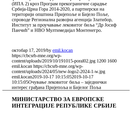
(ИПА 2) кроз Програм прекограничне сарадње
Србија-Црна Гора 2014-2020, а партнерски на
територији општина Пријепоље и Бијело Поље,
спроводе Регионална развојна агенција Златибор,
Институт за проучавање лековитог биља “Др Јосиф
Панчић” и НВО Мултимедијал Монтенегро.
октобар 17, 2019
/
by
emil.kocan
https://cbcsrb-mne.org/wp-
content/uploads/2019/10/191015-poral02.jpg
1200
1600
emil.kocan
https://cbcsrb-mne.org/wp-
content/uploads/2024/05/new-logo2-2024-1-w.jpg
emil.kocan
2019-10-17 10:15:05
2019-10-17
10:15:05
Очување лековитог биља – заједнички
интерес грађана Пријепоља и Бијелог Поља
МИНИСТАРСТВО ЗА ЕВРОПСКЕ
ИНТЕГРАЦИЈЕ РЕПУБЛИКЕ СРБИЈЕ