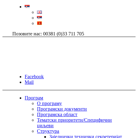
Позовите нас: 00381 (0)33 711 705
Facebook
Mail
Програм
О програму
Програмски документи
Програмска област
Тематски приоритети/Специфични
циљеви
Структура
Заједнички технички секретеријат