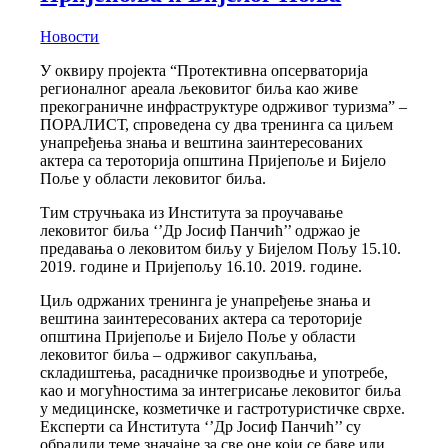
Новости
У оквиру пројекта “Протективна опсерваторија
регионалног ареала љековитог биља као живе
прекограничне инфраструктуре одрживог туризма” –
ПОРАЛИСТ, спроведена су два тренинга са циљем
унапређења знања и вештина заинтересованих
актера са тероторија општина Пријепоље и Бијело
Поље у области лековитог биља.
Тим стручњака из Института за проучавање
лековитог биља ‘’Др Јосиф Панчић’’ одржао је
предавања о лековитом биљу у Бијелом Пољу 15.10.
2019. године и Пријепољу 16.10. 2019. године.
Циљ одржаних тренинга је унапређење знања и
вештина заинтересованих актера са тероторије
општина Пријепоље и Бијело Поље у области
лековитог биља – одрживог сакупљања,
складиштења, расадничке производње и употребе,
као и могућностима за интегрисање лековитог биља
у медицинске, козметичке и гастротуристичке сврхе.
Експерти са Института ‘’Др Јосиф Панчић’’ су
обрадили теме значајне за све оне који се баве или