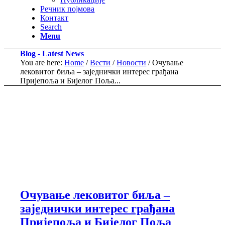
Речник појмова
Контакт
Search
Menu
Blog - Latest News
You are here:
Home
/
Вести
/
Новости
/
Очување
лековитог биља – заједнички интерес грађана
Пријепоља и Бијелог Поља...
Очување лековитог биља –
заједнички интерес грађана
Пријепоља и Бијелог Поља