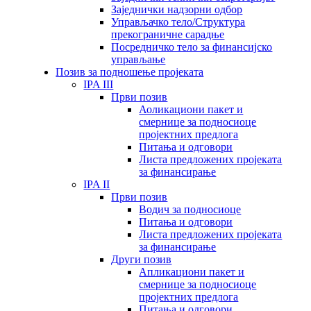
Заједнички надзорни одбор
Управљачко тело/Структура
прекограничне сарадње
Посредничко тело за финансијско
управљање
Позив за подношење пројеката
IPA III
Први позив
Аоликациони пакет и
смернице за подносиоце
пројектних предлога
Питања и одговори
Листа предложених пројеката
за финансирање
IPA II
Први позив
Водич за подносиоце
Питања и одговори
Листа предложених пројеката
за финансирање
Други позив
Апликациони пакет и
смернице за подносиоце
пројектних предлога
Питања и одговори