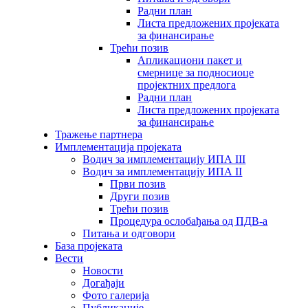
Радни план
Листа предложених пројеката
за финансирање
Трећи позив
Апликациони пакет и
смернице за подносиоце
пројектних предлога
Радни план
Листа предложених пројеката
за финансирање
Тражење партнера
Имплементација пројеката
Водич за имплементацију ИПА III
Водич за имплементацију ИПА II
Први позив
Други позив
Трећи позив
Процедура ослобађања од ПДВ-а
Питања и одговори
База пројеката
Вести
Новости
Догађаји
Фото галерија
Публикације