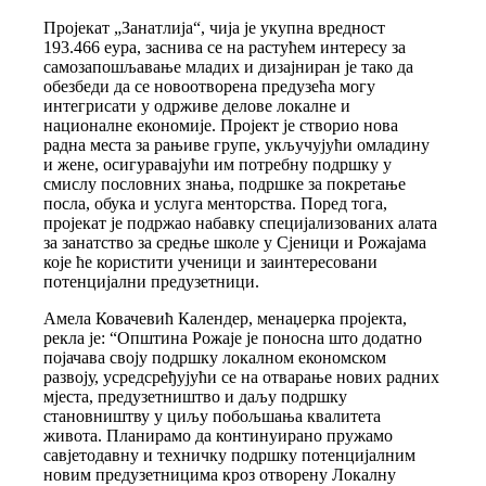
Пројекат „Занатлија“, чија је укупна вредност
193.466 еура, заснива се на растућем интересу за
самозапошљавање младих и дизајниран је тако да
обезбеди да се новоотворена предузећа могу
интегрисати у одрживе делове локалне и
националне економије. Пројект је створио нова
радна места за рањиве групе, укључујући омладину
и жене, осигуравајући им потребну подршку у
смислу пословних знања, подршке за покретање
посла, обука и услуга менторства. Поред тога,
пројекат је подржао набавку специјализованих алата
за занатство за средње школе у Сјеници и Рожајама
које ће користити ученици и заинтересовани
потенцијални предузетници.
Амела Ковачевић Календер, менаџерка пројекта,
рекла је: “Општина Рожаје је поносна што додатно
појачава своју подршку локалном економском
развоју, усредсређујући се на отварање нових радних
мјеста, предузетништво и даљу подршку
становништву у циљу побољшања квалитета
живота. Планирамо да континуирано пружамо
савјетодавну и техничку подршку потенцијалним
новим предузетницима кроз отворену Локалну