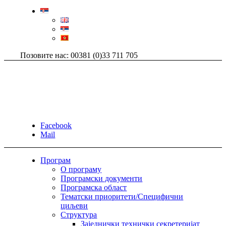
Позовите нас: 00381 (0)33 711 705
Facebook
Mail
Програм
О програму
Програмски документи
Програмска област
Тематски приоритети/Специфични
циљеви
Структура
Заједнички технички секретеријат