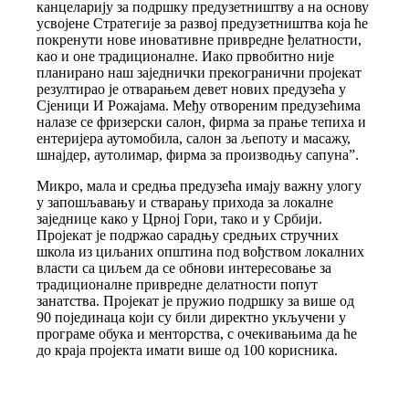
канцеларију за подршку предузетништву а на основу
усвојене Стратегије за развој предузетништва која ће
покренути нове иновативне привредне ђелатности,
као и оне традиционалне. Иако првобитно није
планирано наш заједнички прекогранични пројекат
резултирао је отварањем девет нових предузећа у
Сјеници И Рожајама. Међу отвореним предузећима
налазе се фризерски салон, фирма за прање тепиха и
ентеријера аутомобила, салон за љепоту и масажу,
шнајдер, аутолимар, фирма за производњу сапуна”.
Микро, мала и средња предузећа имају важну улогу
у запошљавању и стварању прихода за локалне
заједнице како у Црној Гори, тако и у Србији.
Пројекат је подржао сарадњу средњих стручних
школа из циљаних општина под вођством локалних
власти са циљем да се обнови интересовање за
традиционалне привредне делатности попут
занатства. Пројекат је пружио подршку за више од
90 појединаца који су били директно укључени у
програме обука и менторства, с очекивањима да ће
до краја пројекта имати више од 100 корисника.