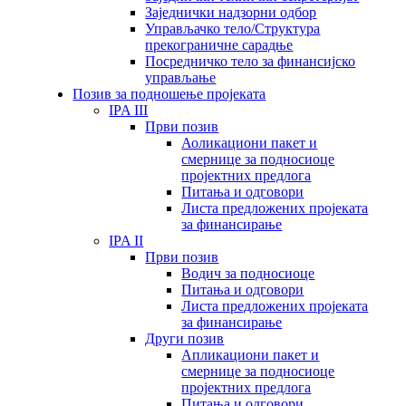
Заједнички надзорни одбор
Управљачко тело/Структура
прекограничне сарадње
Посредничко тело за финансијско
управљање
Позив за подношење пројеката
IPA III
Први позив
Аоликациони пакет и
смернице за подносиоце
пројектних предлога
Питања и одговори
Листа предложених пројеката
за финансирање
IPA II
Први позив
Водич за подносиоце
Питања и одговори
Листа предложених пројеката
за финансирање
Други позив
Апликациони пакет и
смернице за подносиоце
пројектних предлога
Питања и одговори