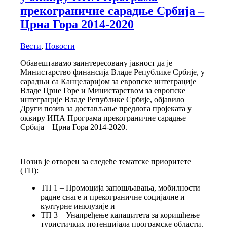
прекограничне сарадње Србија –
Црна Гора 2014-2020
Вести
,
Новости
Обавештавамо заинтересовану јавност да је
Министарство финансија Владе Републике Србије, у
сарадњи са Канцеларијом за европске интеграције
Владе Црне Горе и Министарством за европске
интеграције Владе Републике Србије, објавило
Други позив за достављање предлога пројеката у
оквиру ИПА Програма прекограничне сарадње
Србија – Црна Гора 2014-2020.
Позив је отворен за следеће тематске приоритете
(ТП):
ТП 1 – Промоција запошљавања, мобилности
радне снаге и прекограничне социјалне и
културне инклузије и
ТП 3 – Унапређење капацитета за коришћење
туристичких потенцијала програмске области.