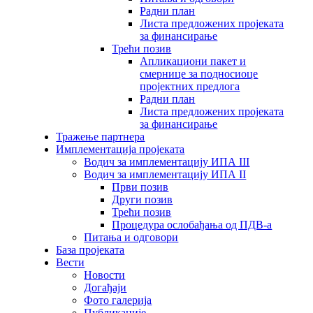
Радни план
Листа предложених пројеката
за финансирање
Трећи позив
Апликациони пакет и
смернице за подносиоце
пројектних предлога
Радни план
Листа предложених пројеката
за финансирање
Тражење партнера
Имплементација пројеката
Водич за имплементацију ИПА III
Водич за имплементацију ИПА II
Први позив
Други позив
Трећи позив
Процедура ослобађања од ПДВ-а
Питања и одговори
База пројеката
Вести
Новости
Догађаји
Фото галерија
Публикације