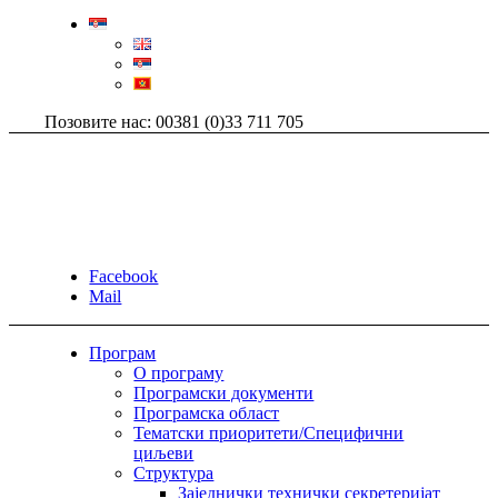
Позовите нас: 00381 (0)33 711 705
Facebook
Mail
Програм
О програму
Програмски документи
Програмска област
Тематски приоритети/Специфични
циљеви
Структура
Заједнички технички секретеријат