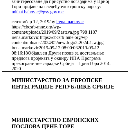
заинтересоване да присуство догађајима у Црној
Гори пријаве на следећу електронску адресу:
mithat.bahovic@gsv.gov.me
септембар 12, 2019
/
by
irena.markovic
https://cbcsrb-mne.org/wp-
content/uploads/2019/09/Zastava.jpg
798
1187
irena.markovic
https://cbcsrb-mne.org/wp-
content/uploads/2024/05/new-logo2-2024-1-w.jpg
irena.markovic
2019-09-12 08:00:03
2019-09-12
08:16:18
Објављен Други позив за достављање
предлога пројеката у оквиру ИПА Програма
прекограничне сарадње Србија – Црна Гора 2014-
2020
МИНИСТАРСТВО ЗА ЕВРОПСКЕ
ИНТЕГРАЦИЈЕ РЕПУБЛИКЕ СРБИЈЕ
МИНИСТАРСТВО ЕВРОПСКИХ
ПОСЛОВА ЦРНЕ ГОРE