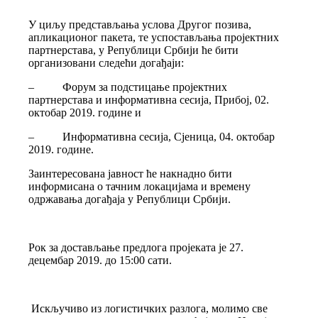
У циљу представљања услова Другог позива,
апликационог пакета, те успостављањa пројектних
партнерстава, у Републици Србији ће бити
организовани следећи догађаји:
– Форум за подстицање пројектних
партнерстава и информативна сесија, Прибој, 02.
октобар 2019. године и
– Информативна сесија, Сјеница, 04. октобар
2019. године.
Заинтересована јавност ће накнадно бити
информисана о тачним локацијама и времену
одржавања догађаја у Републици Србији.
Рок за достављање предлога пројеката је 27.
децембар 2019. до 15:00 сати.
Искључиво из логистичких разлога, молимо све