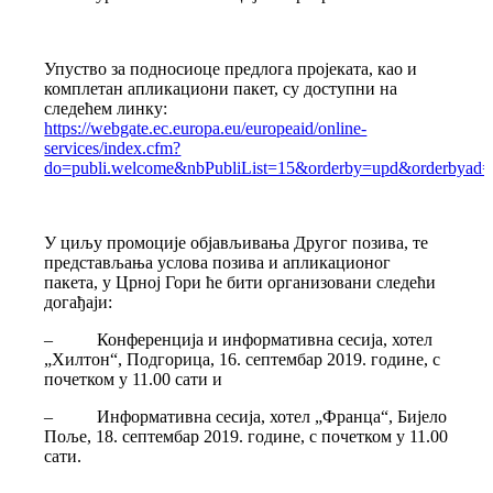
Упуство за подносиоце предлога пројеката, као и
комплетан апликациони пакет, су доступни на
следећем линку:
https://webgate.ec.europa.eu/europeaid/online-
services/index.cfm?
do=publi.welcome&nbPubliList=15&orderby=upd&orderbyad
У циљу промоције објављивања Другог позива, те
представљања услова позива и апликационог
пакета, у Црној Гори ће бити организовани следећи
догађаји:
– Конференција и информативна сесија, хотел
„Хилтон“, Подгорица, 16. септембар 2019. године, с
почетком у 11.00 сати и
– Информативна сесија, хотел „Франца“, Бијело
Поље, 18. септембар 2019. године, с почетком у 11.00
сати.