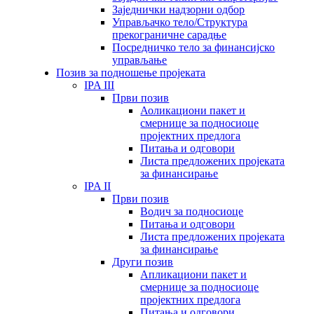
Заједнички надзорни одбор
Управљачко тело/Структура
прекограничне сарадње
Посредничко тело за финансијско
управљање
Позив за подношење пројеката
IPA III
Први позив
Аоликациони пакет и
смернице за подносиоце
пројектних предлога
Питања и одговори
Листа предложених пројеката
за финансирање
IPA II
Први позив
Водич за подносиоце
Питања и одговори
Листа предложених пројеката
за финансирање
Други позив
Апликациони пакет и
смернице за подносиоце
пројектних предлога
Питања и одговори