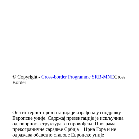
© Copyright -
Cross-border Programme SRB-MNE
Cross
Border
Ова интернет презентација је израђена уз подршку
Европске уније. Садржај презентације је искључива
одговорност структура за спровођење Програма
прекограничне сарадње Србија – Црна Гора и не
одражава обавезно ставове Европске уније