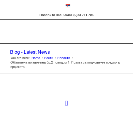
Позовите нас: 00381 (0)33 711 705
Blog - Latest News
You are here:
Home
/
Вести
/
Новости
/
Објављена појашњења бр.2 поводом 1. Позива за подношење предлога
пројеката...