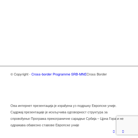
© Copyright -
Cross-border Programme SRB-MNE
Cross Border
Ова интернет презентација је израђена уз подршку Европске уније.
Садржај презентације је искључива одговорност структура за
спровођење Програма прекограничне сарадње Србија – Црна Гора и не
одражава обавезно ставове Европске уније