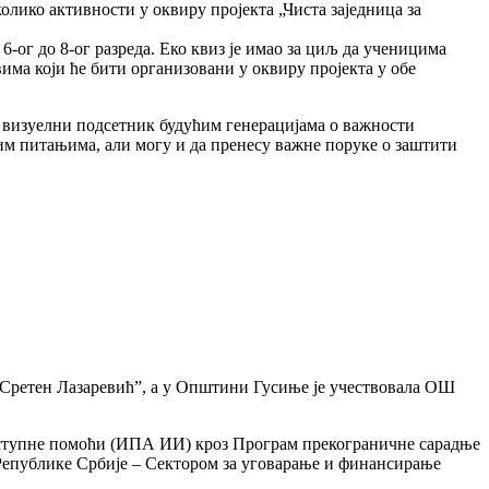
лико активности у оквиру пројекта „Чиста заједница за
6-ог до 8-ог разреда. Еко квиз је имао за циљ да ученицима
има који ће бити организовани у оквиру пројекта у обе
о визуелни подсетник будућим генерацијама о важности
м питањима, али могу и да пренесу важне поруке о заштити
Сретен Лазаревић”, а у Општини Гусиње је учествовала ОШ
иступне помоћи (ИПА ИИ) кроз Програм прекограничне сарадње
 Републике Србије – Сектором за уговарање и финансирање