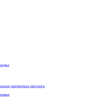
арадње
осиоце пројектних предлога
сирање