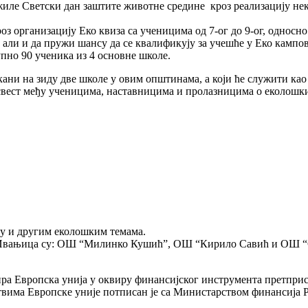
ле Светски дан заштите животне средине кроз реализацију неко
 организацију Еко квиза са ученицима од 7-ог до 9-ог, односно 
 али и да пружи шансу да се квалификују за учешће у Еко кампов
упно 90 ученика из 4 основне школе.
кани на зиду две школе у овим општинама, а који ће служити ка
вест међу ученицима, наставницима и пролазницима о еколошки
ту и другим еколошким темама.
ни Ивањица су: ОШ “Милинко Кушић”, ОШ “Кирило Савић и ОШ “
ра Европска унија у оквиру финансијског инструмента претпр
ствима Европске уније потписан је са Министарством финансија