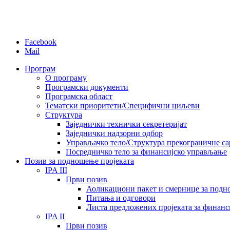
Facebook
Mail
Програм
О програму
Програмски документи
Програмска област
Тематски приоритети/Специфични циљеви
Структура
Заједнички технички секретеријат
Заједнички надзорни одбор
Управљачко тело/Структура прекограничне с
Посредничко тело за финансијско управљање
Позив за подношење пројеката
IPA III
Први позив
Аоликациони пакет и смернице за подн
Питања и одговори
Листа предложених пројеката за финан
IPA II
Први позив