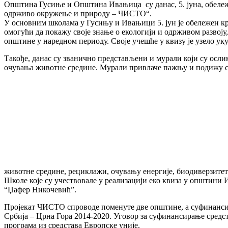
Општина Гусиње и Општина Ивањица су данас, 5. јуна, обележи
одрживо окружење и природу – ЧИСТО“.
У основним школама у Гусињу и Ивањици 5. јун је обележен кроз
омогући да покажу своје знање о екологији и одрживом развоју,
општине у наредном периоду. Своје учешће у квизу је узело ук
Такође, данас су званично представљени и мурали који су осли
очувања животне средине. Мурали привлаче пажњу и подижу с
животне средине, рециклажи, очувању енергије, биодиверзите
Школе које су учествовале у реализацији еко квиза у општи
“Џафер Никочевић”.
Пројекат ЧИСТО спроводе поменуте две општине, а суфинанси
Србија – Црна Гора 2014-2020. Уговор за суфинансирање сред
програма из средстава Европске уније.