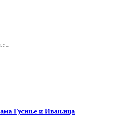
е ...
нама Гусиње и Ивањица