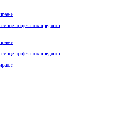
сирање
осиоце пројектних предлога
сирање
осиоце пројектних предлога
сирање