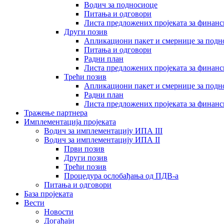
Водич за подносиоце
Питања и одговори
Листа предложених пројеката за финан
Други позив
Апликациони пакет и смернице за подн
Питања и одговори
Радни план
Листа предложених пројеката за финан
Трећи позив
Апликациони пакет и смернице за подн
Радни план
Листа предложених пројеката за финан
Тражење партнера
Имплементација пројеката
Водич за имплементацију ИПА III
Водич за имплементацију ИПА II
Први позив
Други позив
Трећи позив
Процедура ослобађања од ПДВ-а
Питања и одговори
База пројеката
Вести
Новости
Догађаји