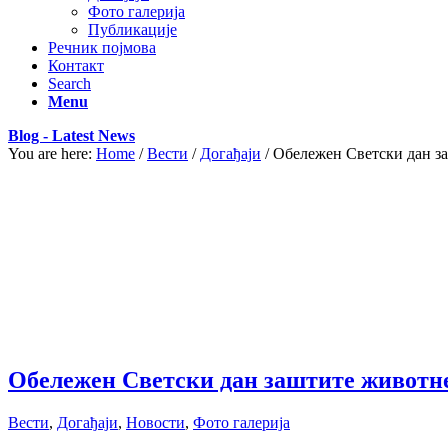
Фото галерија
Публикације
Речник појмова
Контакт
Search
Menu
Blog - Latest News
You are here:
Home
/
Вести
/
Догађаји
/
Обележен Светски дан з
Обележен Светски дан заштите животн
Вести
,
Догађаји
,
Новости
,
Фото галерија