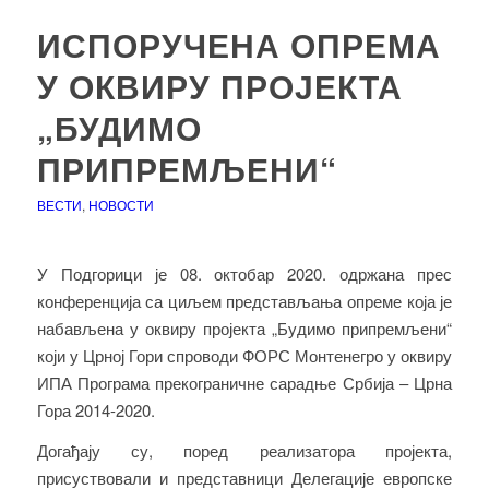
ИСПОРУЧЕНА ОПРЕМА
У ОКВИРУ ПРОЈЕКТА
„БУДИМО
ПРИПРЕМЉЕНИ“
ВЕСТИ
,
НОВОСТИ
У Подгорици је 08. октобар 2020. одржана прес
конференција са циљем представљања опреме која је
набављена у оквиру пројекта „Будимо припремљени“
који у Црној Гори спроводи ФОРС Монтенегро у оквиру
ИПА Програма прекограничне сарадње Србија – Црна
Гора 2014-2020.
Догађају су, поред реализатора пројекта,
присуствовали и представници Делегације европске