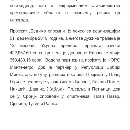
посљедица, као и информисање становништва
прекограничне области о смањењу ризика од
непогода.
Пројекат „Будимо спремни“ је почео са реализацијом
01. децембра 2019. године, а његова дужина трајања је
18 месеци. Укупна вредност пројекта износи
422,967.60 евра, од чега је допринос Европске уније
359,480.16 евра. Водећи партнер на пројекту је ФОРС
Монтенегро, док је партнер у Републици Србији
Министарство унутрашњих послова. Пројекат у Црној
Гори се реализује у општинама Беране, Бијело Поље,
Никшић, Шавник, Жабљак, Пљевља и Петњица, док
се у Србији спроводи у општинама: Нови Пазар,
Сјеница, Тутин и Рашка.