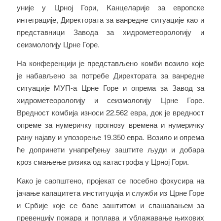
уније у Црној Гори, Kанцеларије за европске
интеграције, Директората за ванредне ситуације као и
представници Завода за хидрометеорологију и
сеизмологију Црне Горе.
На конференцији је представљено комби возило које
је набављено за потребе Директората за ванредне
ситуације МУП-а Црне Горе и опрема за Завод за
хидрометеорологију и сеизмологију Црне Горе.
Вредност комбија износи 22.562 евра, док је вредност
опреме за нумеричку прогнозу времена и нумеричку
рану најаву и упозорење 19.350 евра. Возило и опрема
ће допринети унапређењу заштите људи и добара
кроз смањење ризика од катастрофа у Црној Гори.
Kако је саопштено, пројекат се посебно фокусира на
јачање капацитета институција и служби из Црне Горе
и Србије које се баве заштитом и спашавањем за
превенцију пожара и поплава и ублажавање њихових