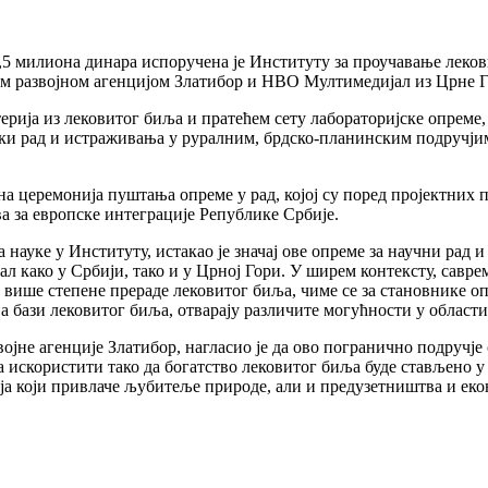
,5 милиона динара испоручена је Институту за проучавање леков
лном развојном агенцијом Златибор и НВО Мултимедијал из Црне 
терија из лековитог биља и пратећем сету лабораторијске опреме
ски рад и истраживања у руралним, брдско-планинским подручј
а церемонија пуштања опреме у рад, којој су поред пројектних 
 за европске интеграције Републике Србије.
ауке у Институту, истакао је значај ове опреме за научни рад и
ал како у Србији, тако и у Црној Гори. У ширем контексту, савр
 више степене прераде лековитог биља, чиме се за становнике о
 бази лековитог биља, отварају различите могућности у област
ојне агенције Златибор, нагласио је да ово погранично подручј
а искористити тако да богатство лековитог биља буде стављено у 
ја који привлаче љубитеље природе, али и предузетништва и еко