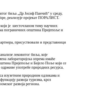
итог биља „Др Јосиф Панчић“ у среду,
Горе, реализује пројекат ПОРАЛИСТ.
, који је шесточланом тиму научних
има пограничних општина Пријепоље и
партнера, присуствовали и представници
 анализе лековитог биља, које
емена лабораторијска опрема имаће
пштина Пријепоље и Бијело Поље који се
и одрживе употребе природних ресурса.
е са изузетним природним одликама и
функцију развоја туризма, кроз
номског развоја региона.