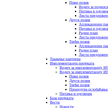
Први позив
Водич за поднос
Питања и одгово
Листа предложен
Други позив
Апликациони пак
Питања и одгово
Радни план
Листа предложен
Трећи позив
Апликациони пак
Радни план
Листа предложен
Тражење партнера
Имплементација пројеката
Водич за имплементацију ИП
Водич за имплементацију И
Први позив
Други позив
Трећи позив
Процедура ослобађања
Питања и одговори
База пројеката
Вести
Новости