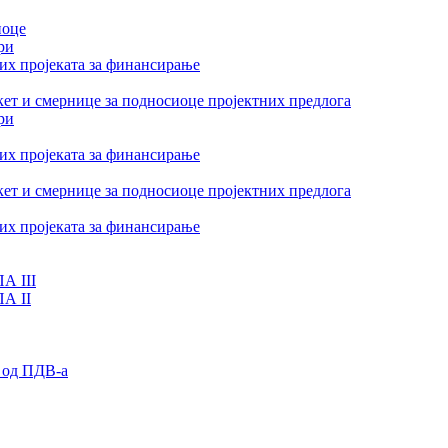
иоце
ри
их пројеката за финансирање
ет и смернице за подносиоце пројектних предлога
ри
их пројеката за финансирање
ет и смернице за подносиоце пројектних предлога
их пројеката за финансирање
А III
ПА II
 од ПДВ-а