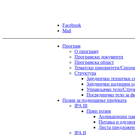
Facebook
Mail
Програм
О програму
Програмски документи
Програмска област
Тематски приоритети/Спец
Структура
Заједнички технички с
Заједнички надзорни о
Управљачко тело/Струк
Посредничко тело за ф
Позив за подношење пројеката
IPA III
Први позив
Аоликациони пак
Питања и одгово
Листа предложен
IPA II