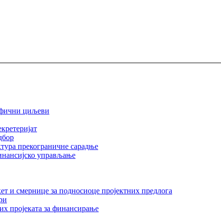
ифични циљеви
екретеријат
дбор
тура прекограничне сарадње
инансијско управљање
ет и смернице за подносиоце пројектних предлога
ри
их пројеката за финансирање