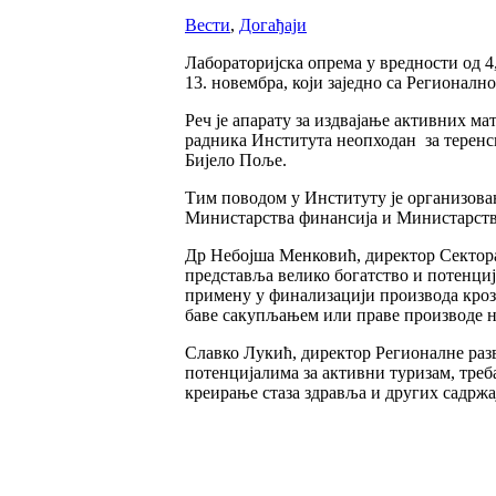
Вести
,
Догађаји
Лабораторијска опрема у вредности од 4
13. новембра, који заједно са Региона
Реч је апарату за издвајање активних ма
радника Института неопходан за терен
Бијело Поље.
Тим поводом у Институту је организован
Министарства финансија и Министарства
Др Небојша Менковић, директор Сектора н
представља велико богатство и потенциј
примену у финализацији производа кроз
баве сакупљањем или праве производе на
Славко Лукић, директор Регионалне разв
потенцијалима за активни туризам, треб
креирање стаза здравља и других садржа