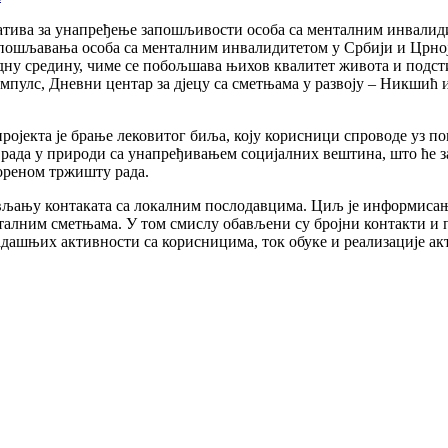
јатива за унапређење запошљивости особа са менталним инвалиди
пошљавања особа са менталним инвалидитетом у Србији и Црној 
ну средину, чиме се побољшава њихов квалитет живота и подсти
мпулс, Дневни центар за д‌јецу са сметњама у развоју – Никшић
ројекта је брање лековитог биља, коју корисници спроводе уз п
рада у природи са унапређивањем социјалних вештина, што ће з
вореном тржишту рада.
ављању контаката са локалним послодавцима. Циљ је информиса
алним сметњама. У том смислу обављени су бројни контакти и п
адашњих активности са корисницима, ток обуке и реализације ак