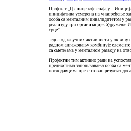
Пројекат „Границе које спајају – Иници
иницијатива усмерена на унапређење за
особа са менталним инвалидитетом у рад
реализују три организације: Удружење И
срце“.
Једна од кључних активности у оквиру п
радном ангажовању комбинује елементе 
са сметњама у менталном развоју на от
Пројектни тим активно ради на успост
предностима запошљавања особа са мент
послодавцима презентован резултат дос