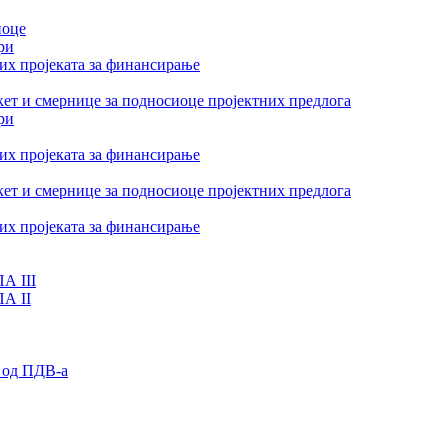
иоце
ри
их пројеката за финансирање
ет и смернице за подносиоце пројектних предлога
ри
их пројеката за финансирање
ет и смернице за подносиоце пројектних предлога
их пројеката за финансирање
А III
ПА II
 од ПДВ-а