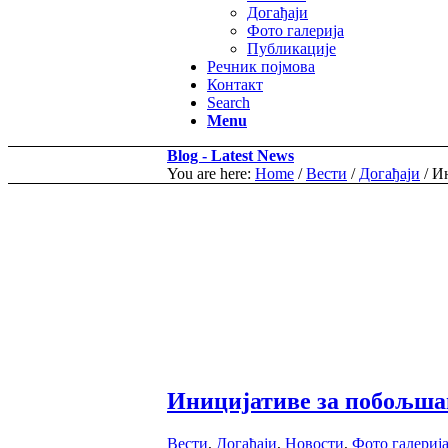
Догађаји
Фото галерија
Публикације
Речник појмова
Контакт
Search
Menu
Blog - Latest News
You are here:
Home
/
Вести
/
Догађаји
/
Ин
Иницијативе за побољша
Вести
,
Догађаји
,
Новости
,
Фото галериј