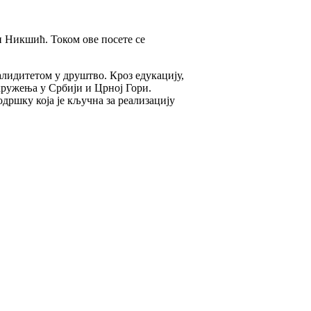
и Никшић. Током ове посете се
алидитетом у друштво. Кроз едукацију,
кружења у Србији и Црној Гори.
ршку која је кључна за реализацију