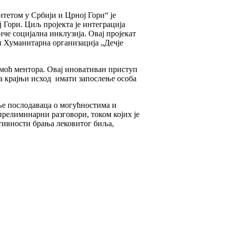
тетом у Србији и Црној Гори“ је
Гори. Циљ пројекта је интеграција
че социјална инклузија. Овај пројекат
 и Хуманитарна организација „Дечје
омоћ ментора. Овај иновативан приступ
а крајњи исход имати запослење особа
ње послодаваца о могућностима и
релиминарни разговори, током којих је
тивности брања лековитог биља,