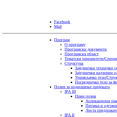
Facebook
Mail
Програм
О програму
Програмски документи
Програмска област
Тематски приоритети/Спец
Структура
Заједнички технички с
Заједнички надзорни о
Управљачко тело/Струк
Посредничко тело за ф
Позив за подношење пројеката
IPA III
Први позив
Аоликациони пак
Питања и одгово
Листа предложен
IPA II