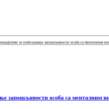
ицијативе за побољшање запошљивости особа са менталним инв
ње запошљивости особа са менталним и
а