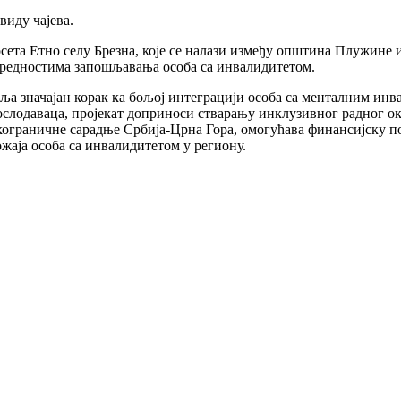
виду чајева.
посета Етно селу Брезна, које се налази између општина Плужине 
 предностима запошљавања особа са инвалидитетом.
вља значајан корак ка бољој интеграцији особа са менталним инв
слодаваца, пројекат доприноси стварању инклузивног радног о
ограничне сарадње Србија-Црна Гора, омогућава финансијску под
жаја особа са инвалидитетом у региону.