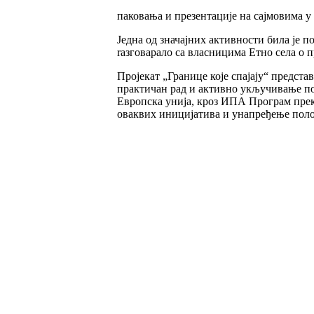
паковања и презентације на сајмовима у 
Једна од значајних активности била је 
raзговарало са власницима Етно села о
Пројекат „Границе које спајају“ предста
практичан рад и активно укључивање по
Европска унија, кроз ИПА Програм прек
оваквих иницијатива и унапређење поло