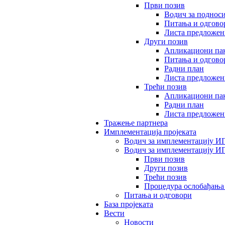
Први позив
Водич за поднос
Питања и одгово
Листа предложен
Други позив
Апликациони пак
Питања и одгово
Радни план
Листа предложен
Трећи позив
Апликациони пак
Радни план
Листа предложен
Тражење партнера
Имплементација пројеката
Водич за имплементацију ИП
Водич за имплементацију И
Први позив
Други позив
Трећи позив
Процедура ослобађања
Питања и одговори
База пројеката
Вести
Новости