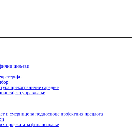
ифични циљеви
екретеријат
дбор
тура прекограничне сарадње
инансијско управљање
ет и смернице за подносиоце пројектних предлога
ри
их пројеката за финансирање