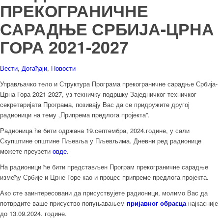
ПРЕКОГРАНИЧНЕ
САРАДЊЕ СРБИЈА-ЦРНА
ГОРА 2021-2027
Вести
,
Догађаји
,
Новости
Управљачко тело и Структура Програма прекограничне сарадње Србија-
Црна Гора 2021-2027, уз техничку подршку Заједничког техничког
секретаријата Програма, позивају Вас да се придружите другој
радионици на тему „Припрема предлога пројекта”.
Радионица ће бити одржана 19.септембра, 2024.године, у сали
Скупштине општине Пљевља у Пљевљима. Дневни ред радионице
можете преузети
овде
.
На радионици ће бити представљен Програм прекограничне сарадње
између Србије и Црне Горе као и процес припреме предлога пројекта.
Ако сте заинтересовани да присуствујете радионици, молимо Вас да
потврдите ваше присуство попуњавањем
пријавног обрасца
најкасније
до 13.09.2024. године.