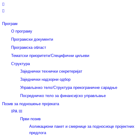
Програм
О програму
Програмски документи
Програмска област
Тематски приоритети/Специфични циљеви
Структура
Заједнички технички секретеријат
Заједнички надзорни одбор
Управљачко тело/Структура прекограничне сарадње
Посредничко тело за финансијско управљање
Позив за подношење пројеката
IPA III
Први позив
Аоликациони пакет и смернице за подносиоце пројектних
предлога