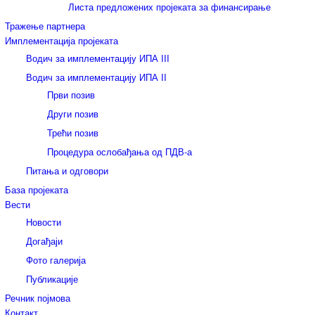
Листа предложених пројеката за финансирање
Тражење партнера
Имплементација пројеката
Водич за имплементацију ИПА III
Водич за имплементацију ИПА II
Први позив
Други позив
Трећи позив
Процедура ослобађања од ПДВ-а
Питања и одговори
База пројеката
Вести
Новости
Догађаји
Фото галерија
Публикације
Речник појмова
Контакт