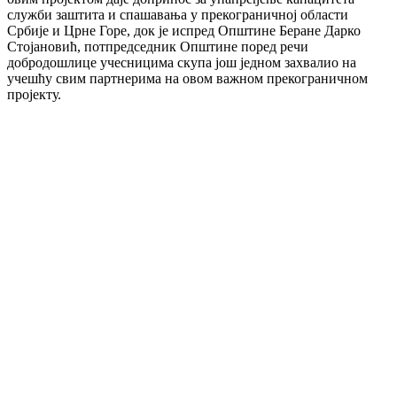
служби заштита и спашавања у прекограничној области
Србије и Црне Горе, док је испред Општине Беране Дарко
Стојановић, потпредседник Општине поред речи
добродошлице учесницима скупа још једном захвалио на
учешћу свим партнерима на овом важном прекограничном
пројекту.