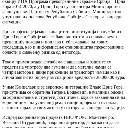
оквиру ИПА Програма прекограничне сарадње Србија – Црна
Гора 2014-2020, а у Црној Гори суфинансира Министарство
јавне управе. Партнер у Републици Србији је Министарство
унутрашњих послова Републике Србије – Сектор за ванредне
ситуације.
Циљ пројекта је јачање капацитета институција и служби из
Црне Горе и Србије које се баве заштитом и спашавањем за
превенцију пожара и поплава и ублажавање њихових
последица, као и информисање становништва прекограничне
области о смањењу ризика од непогода.
Током примопредаје службама спашавања и заштите су
предати на употребу два гумена и два метална чамца са
четири мотора и двије приколице за транспорт чамаца као и
лична заштитна опрему за спациоце вредности 30.000,00 еура.
У име Канцеларије за европске интеграције Владе Црне Горе,
присутнима се обратила Татјана Бошковић, начелница одсека
за хоризонтална и стратегијска питања, која се захвалила свим
корисницима на успешној реализацији пројекта и истакла
важност сарадње свих актера у сектору за ванредне ситуације.
Испред координатора пројекта НВО ФОРС Монтенегро,
Веселин Штурановић, извршни директор, је нагласио да се
овим пројектом даје допринос за унапређење капацитета