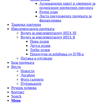
Апликациони пакет и смернице за
подносиоце пројектних предлога
Радни план
Листа предложених пројеката за
финансирање
Тражење партнера
Имплементација пројеката
Водич за имплементацију ИПА III
Водич за имплементацију ИПА II
Први позив
Други позив
Трећи позив
Процедура ослобађања од ПДВ-а
Питања и одговори
База пројеката
Вести
Новости
Догађаји
Фото галерија
Публикације
Речник појмова
Контакт
Search
Menu