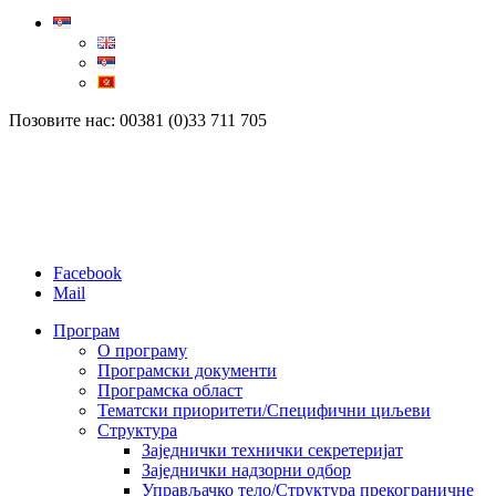
Позовите нас: 00381 (0)33 711 705
Facebook
Mail
Програм
О програму
Програмски документи
Програмска област
Тематски приоритети/Специфични циљеви
Структура
Заједнички технички секретеријат
Заједнички надзорни одбор
Управљачко тело/Структура прекограничне