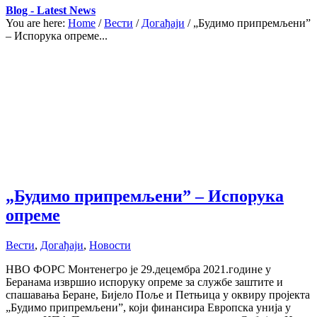
Blog - Latest News
You are here:
Home
/
Вести
/
Догађаји
/
„Будимо припремљени”
– Испорука опреме...
„Будимо припремљени” – Испорука
опреме
Вести
,
Догађаји
,
Новости
НВО ФОРС Монтенегро је 29.децембра 2021.године у
Беранама извршио испоруку опреме за службе заштите и
спашавања Беране, Бијело Поље и Петњица у оквиру пројекта
„Будимо припремљени”, који финансира Европска унија у