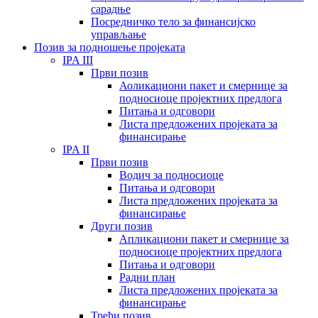
сарадње
Посредничко тело за финансијско
управљање
Позив за подношење пројеката
IPA III
Први позив
Аоликациони пакет и смернице за
подносиоце пројектних предлога
Питања и одговори
Листа предложених пројеката за
финансирање
IPA II
Први позив
Водич за подносиоце
Питања и одговори
Листа предложених пројеката за
финансирање
Други позив
Апликациони пакет и смернице за
подносиоце пројектних предлога
Питања и одговори
Радни план
Листа предложених пројеката за
финансирање
Трећи позив